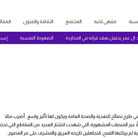
يسية
مقهى لاتيه
المجتمع
الثقافة والفنون
المقا
مد ال عمر يحتفل بعقد قرانه في المجاردة
الضغوط النفسية
إ
 في طرح نصائح للتغذية والصحة العامة ويكون لها تأثير واسع . أضرب
مثلا
 عبر المنصات المشهورة، التي شهدت انتشار العديد من المقاطع التي تحذر
لم يرتكبها القمح، مُتجاهلين تاريخه العريق والمشرف على مر العصور،