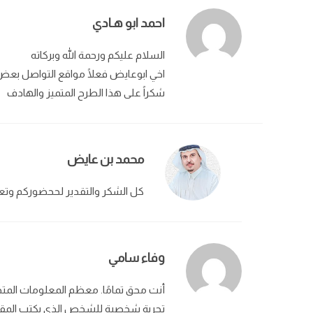
احمد ابو هـادي
السلام عليكم ورحمة الله وبركاته
اخي ابوعايض فعلًا مواقع التواصل بعض
شكراً على هذا الطرح المتميز والهادف
محمد بن عايض
كل الشكر والتقدير لححضوركم وتعل
وفاء سامي
أنت محق تمامًا. معظم المعلومات المتد
تجربة شخصية للشخص الذي يكتب المقال. ل