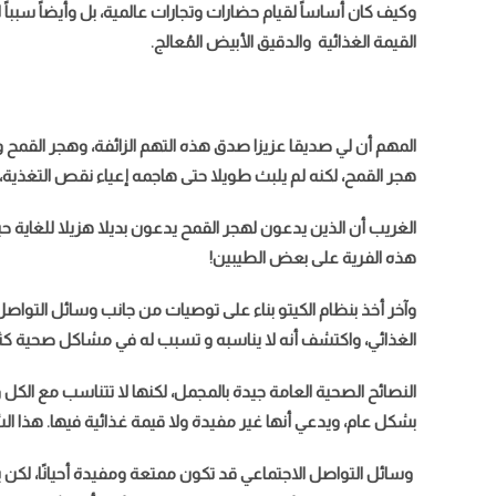
وكيف كان أساساً لقيام حضارات وتجارات عالمية، بل وأيضاً سبباً 
القيمة الغذائية والدقيق الأبيض المُعالج.
المهم أن لي صديقا عزيزا صدق هذه التهم الزائفة، وهجر القمح 
هجر القمح، لكنه لم يلبث طويلا حتى هاجمه إعياء نقص التغذية،
الغريب أن الذين يدعون لهجر القمح يدعون بديلا هزيلا للغاية 
هذه الفرية على بعض الطيبين!
وآخر أخذ بنظام الكيتو بناء على توصيات من جانب وسائل التواص
الغذائي، واكتشف أنه لا يناسبه و تسبب له في مشاكل صحية كثي
النصائح الصحية العامة جيدة بالمجمل، لكنها لا تتناسب مع الك
بشكل عام، ويدعي أنها غير مفيدة ولا قيمة غذائية فيها. هذا 
وسائل التواصل الاجتماعي قد تكون ممتعة ومفيدة أحيانًا، لكن