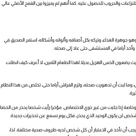
للنزاعات والحروب للحصول عليه. كما أنهم لم يميزوا بين القمح الأصلي عالي
وهو جوهرة الغذاء، وتركه بكل أصنافه وألوانه وأشكاله، استمر الصديق في
 وأخذ أياما في المستشفى حتى عاد إلى صحته .
حيث يضعون الخس الهزيل بديلا لهذا الطعام الثمين، لا أعرف كيف انطلت
ل، وما لبث أن تدهورت صحته، ولزم الفراش أياما حتى، تخلص من هذا النظام
رة.
ل وخاصة إذا جاءت من غير ذوي الاختصاص. مؤخرا رأيت شخصا يحذر من الخضار
الشخص لن يكون الوحيد الذي يحذر، فكل يوم نسمع عن تحذيرات جديدة.
 يجب أن نأخذ في الاعتبار أن كل شخص لديه ظروف صحية مختلفة. لذا،