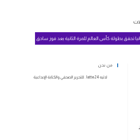
لات
سبانيا تحقق بطولة كأس العالم للمرة الثانية بعد فوز ساحق وسيطرة تامة عل
من نحن
لاتيه latte24 . للتحرير الصحفي والكتابة الإبداعية