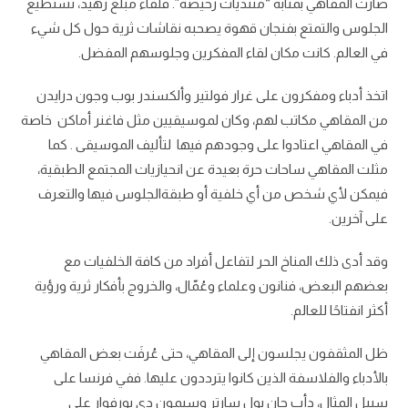
صارت المقاهي بمثابة “منتديات رخيصة”. فلقاء مبلغ زهيد، تستطيع
الجلوس والتمتع بفنجان قهوة يصحبه نقاشات ثرية حول كل شيء
في العالم. كانت مكان لقاء المفكرين وجلوسهم المفضل.
اتخذ أدباء ومفكرون على غرار فولتير وألكسندر بوب وجون درايدن
من المقاهي مكاتب لهم، وكان لموسيقيين مثل فاغنر أماكن خاصة
في المقاهي اعتادوا على وجودهم فيها لتأليف الموسيقى . كما
مثلت المقاهي ساحات حرة بعيدة عن انحيازيات المجتمع الطبقية،
فيمكن لأي شخص من أي خلفية أو طبقةالجلوس فيها والتعرف
على آخرين.
وقد أدى ذلك المناخ الحر لتفاعل أفراد من كافة الخلفيات مع
بعضهم البعض، فنانون وعلماء وعُمّال، والخروج بأفكار ثرية ورؤية
أكثر انفتاحًا للعالم.
ظل المثقفون يجلسون إلى المقاهي، حتى عُرفَت بعض المقاهي
بالأدباء والفلاسفة الذين كانوا يترددون عليها. ففي فرنسا على
سبيل المثال، دأب جان بول سارتر وسيمون دي بورفوار على