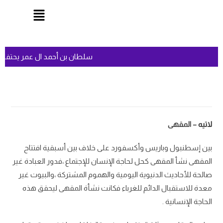
سلطان بن أحمد ال عمر يحتفل 
لاتيه
– المقهى
بين إسطنبول وباريس وأكسفورد على خلاف بين أسبقية افتتاح
المقهى نشأ المقهى كحل لحاجة الإنسان للإجتماع ،فدور العبادة غير
صالحة للأحاديث الدنيوية اليومية والهموم المشتركة ،والبيوت غير
معدة للاستقبال الدائم للغرباء فكانت نشأة المقهى ليحقق هذه
الحاجة الإنسانية .