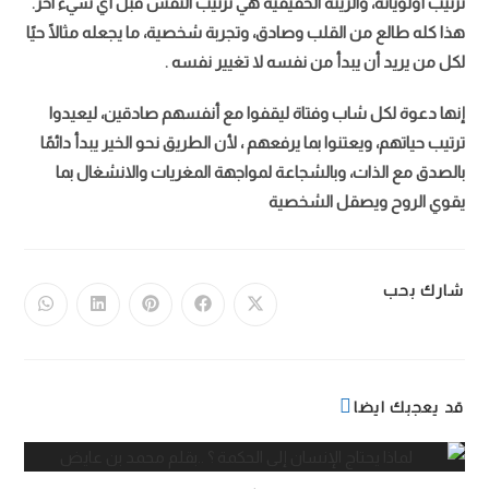
ترتيب أولوياته، والزينة الحقيقية هي ترتيب النفس قبل أي شيء آخر.
هذا كله طالع من القلب وصادق، وتجربة شخصية، ما يجعله مثالًا حيًا
لكل من يريد أن يبدأ من نفسه لا تغيير نفسه .
إنها دعوة لكل شاب وفتاة ليقفوا مع أنفسهم صادقين، ليعيدوا
ترتيب حياتهم، ويعتنوا بما يرفعهم ، لأن الطريق نحو الخير يبدأ دائمًا
بالصدق مع الذات، وبالشجاعة لمواجهة المغريات والانشغال بما
يقوي الروح ويصقل الشخصية
شارك بحب
قد يعجبك ايضا