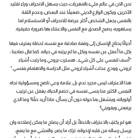
نحن الان في عالم مليء بالمغريات، حيث يسهل الانجراف وراء تقليد
الآخرين، ويكون الوازع الديني ضعيفًا عند البعض، وعدم الثقة
بالنفس يجعل الشخص أكثر عرضة للانحراف أو الاستسلام لما
يستهويه، يصبح الصدق مع النفس والاعتناء بها ضرورة حقيقية.
أحيانًا يحتاج الإنسان إلى وقفة صادقة مع نفسه، لحظة يعترف فيها
بكل ما أغفل عن نفسه وبكل ما لم يرتبه في حياته. كما قال صاحبنا :
“أسف لنفسي على كل شيء… هسترت بروحي وما رتبت أشياء
لروحي، وودي عدلت أشياء لروحي مثل الدراسة والاهتمام بنفسي.”
هذا الاعتراف ليس مجرد ندم، بل علامة وعي ناضج ومسؤولية تجاه
النفس. الكثير منا ينسى نفسه في خضم الحياة، يغفل عن ترتيب
أولوياته، وينشغل بما حوله دون أن يسأل: ماذا أريد حقًا؟ وما الذي
يرفعني ويقويني؟
هو لم يكتفِ بالاعتراف بالخطأ، بل أراد أن يصلح ما يمكن إصلاحه وان
يرسل رساله من قلبه لإخوانه: ترك ما يضر، والمشي مع ما ينفع،