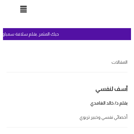
حبك المثمر..بقلم سلافة سمباو
المقالات
آسف لنفسي
بقلم د/ خالد الغامدي
أخصائي نفسي وخبير تربوي