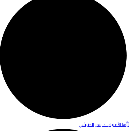
أيُّها الأغنياء… د. بندر الحنيشي