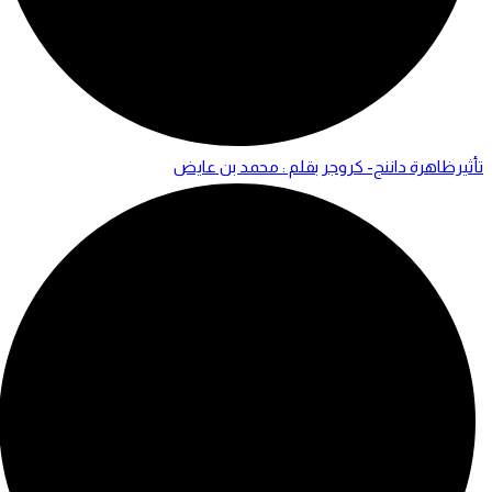
تأثيرظاهرة داننج- كروجر بقلم : محمد بن عايض