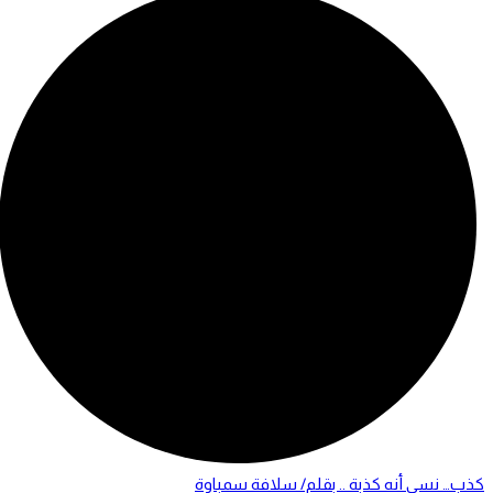
كذب… نسي أنه كذبة .. بقلم/ سلافة سمباوة