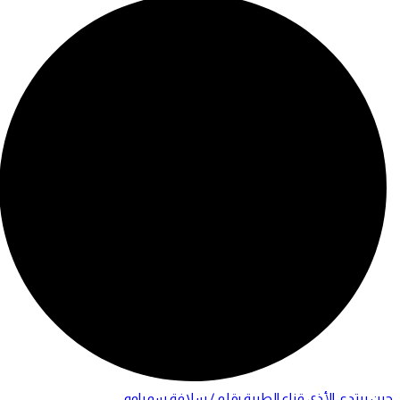
حين يرتدي الأذى قناع الطيبة بقلم / سلافة سمباوه