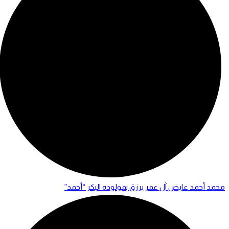
محمد أحمد عايض آل عمر يرزق بمولوده البكر “أحمد”