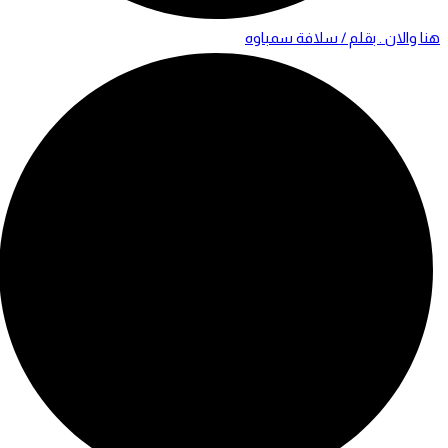
هنا والان . بقلم / سلافة سمباوه