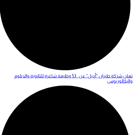
تعلن شركة طيران “أديل” عن : 53 وظيفة شاغرة للثانوية والدبلوم
والبكالوريوس