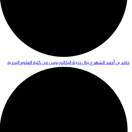
حامد بن أحمد الشهري ينال درجة البكالوريوس من كلية العلوم البحرية