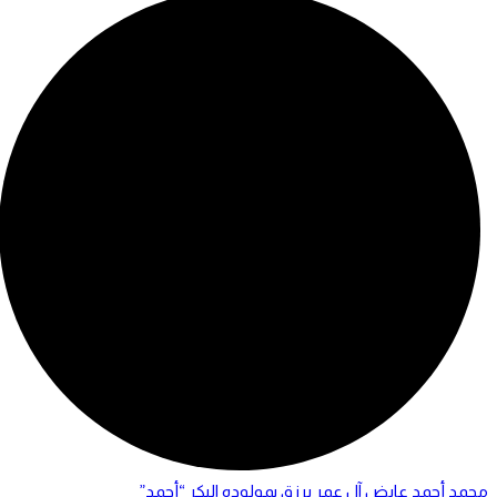
محمد أحمد عايض آل عمر يرزق بمولوده البكر “أحمد”