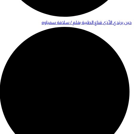
حين يرتدي الأذى قناع الطيبة بقلم / سلافة سمباوه