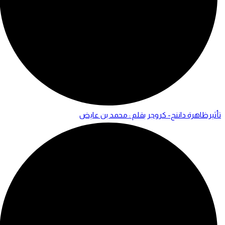
تأثيرظاهرة داننج- كروجر بقلم : محمد بن عايض