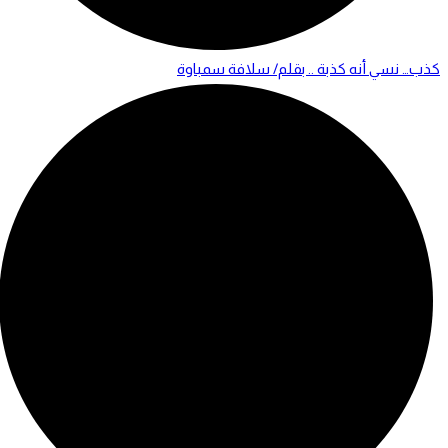
كذب… نسي أنه كذبة .. بقلم/ سلافة سمباوة