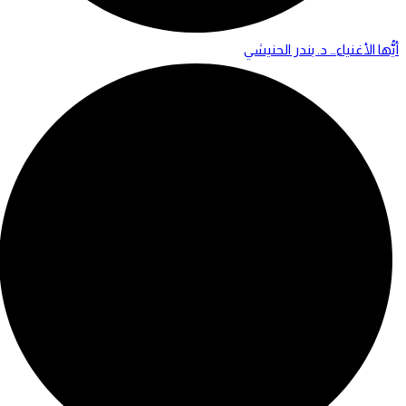
أيُّها الأغنياء… د. بندر الحنيشي