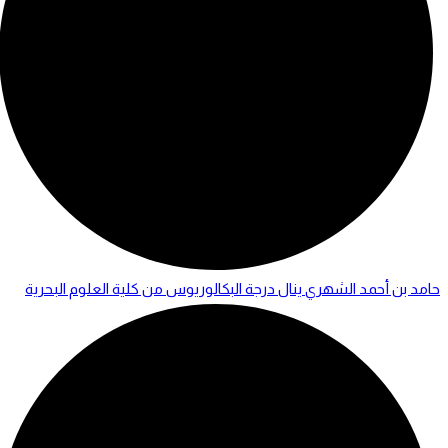
حامد بن أحمد الشهري ينال درجة البكالوريوس من كلية العلوم البحرية