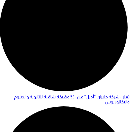
تعلن شركة طيران “أديل” عن : 53 وظيفة شاغرة للثانوية والدبلوم
والبكالوريوس