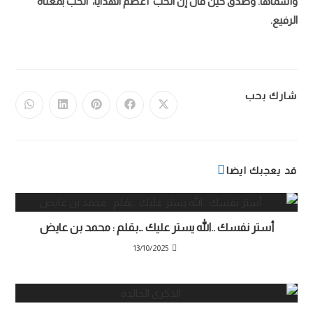
وأسماها. وصدق حين قال إن الحب أعظم الهدايا، الحب بمعناه
الرفيع.
شارك بحب
قد يعجبك ايضا
أستر نفسك ..الله يستر عليك …بقلم : محمد بن عايض
13/10/2025