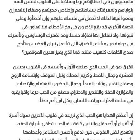
فالمحبوبون تأتي أخطاؤهم بردا وسلاما على القلوب لحسن الثقة
بنواياهم ولمعرفتك ببساطتهم وإخلاص محبتهم وصفاء زلاتهم إن
وقعوا فيها لذلك لا تحمل في نفسك عليهم وإن أخطأوا.
وعلى
الجهة الأخرى، قد يقع الآخرون في فخ الأخطاء، فلا تهاون في
قبولها. ولا تتفاءل بها تفاؤلا حسنا. وقد تغمرك الوساوس، وتأسرك
في دوامة من مشاعر الضيق، التي تشعل نيران الغضب، ويتأجج
صدى الكلمات كلهيب متقد. فما الذي يميز هذين الموقفين؟
الفرق هو في الحب الذي صنعه الأول، وأسسه في القلوب بحسن
العشرة وجمال اللفظ وكريم العطاء ونبل الموقف وابتسامة الروح
وصفاء النفس وثبات المبدأ. وجمال الحضور بالاهتمام والإنصات
والمؤازرة الحقة والتقدير والاحترام، فصنع من الحب درعا واقيا يقيه
في ساعة العثرات وزلات اللسان، وكل ابن آدم خطأ.
إن أعظم الهدايا هو الحب الذي تزرعه في قلوب الآخرين سواء أسرة
أو أقرباء أو أصدقاء وللناس كافة ، فبالحب تطفئ شرارة الحقد،
وتهدى لظى النفوس حين تدفع بأحسن المشاعر وأعظمها