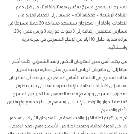
المسرح السعودي مسرحٌ يعكس هويتنا وثقافتنا، في ظل دعم
القيادة الرشيدة – حفظها الله – ونسعى إلى تحقيق المزيد من
النجاحات .وأفاد أن المهرجان سيشهد مشاركة 20 عملًا مسرحيًا في
مسارين مختلفين، إضافة إلى 3 ندوات حوارية، 3 ورش عمل، و20
قراءة نقدية، خلال 10 أيام من الإبداع المسرحي في تجربة ثرية
واستثنائية.
من جهته ألقى مدير المهرجان الدكتور راشد الشمراني، كلمة أشار
فيها إلى أن مهرجان الرياض للمسرح يمثل خطوة نوعية لتعزيز
مكانة المسرح في المشهد الثقافي السعودي، موضحا أن المهرجان
يهدف إلى اكتشاف الطاقات الإبداعية ودعمها، إلى جانب تطوير
المحتوى المسرحي وتوسيع قاعدة الجمهور، بما يُعزز دور المسرح
كمنصة للحوار والتواصل الإنساني، ويسهم في بناء مجتمع واعٍ بفنون
الأداء والمسرح.
ثم جرى تكريم لجنة الفرز والمشاهدة في المهرجان التي كان لها دور
بارز في الدورة الحالية، وضمت نخبة من الأسماء وهم : حمد الرميحي،
وعبد الناصر الزاير، وعبدالله ملك ، والدكتور عزيز خيون، والدكتور خالد