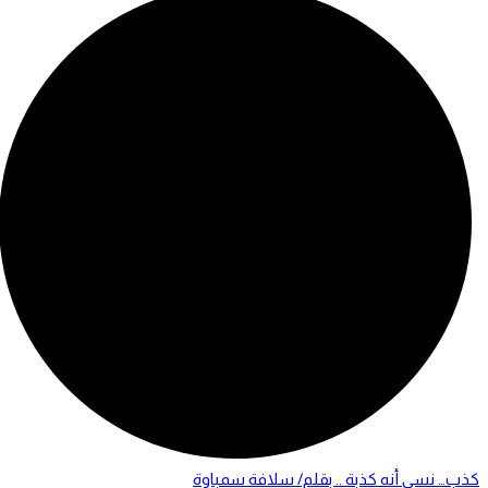
كذب… نسي أنه كذبة .. بقلم/ سلافة سمباوة