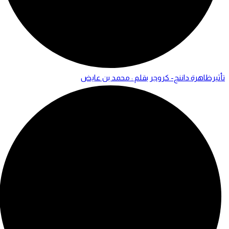
تأثيرظاهرة داننج- كروجر بقلم : محمد بن عايض