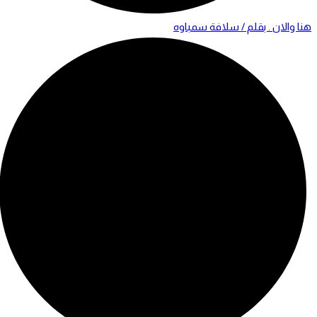
هنا والان . بقلم / سلافة سمباوه