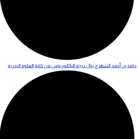
حامد بن أحمد الشهري ينال درجة البكالوريوس من كلية العلوم البحرية