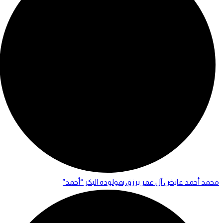
محمد أحمد عايض آل عمر يرزق بمولوده البكر “أحمد”