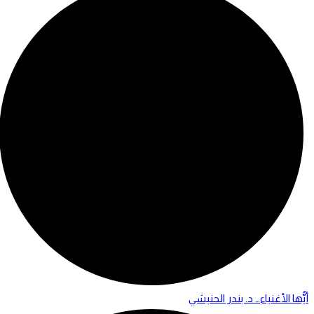
أيُّها الأغنياء… د. بندر الحنيشي