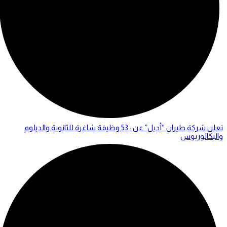
تعلن شركة طيران “أديل” عن : 53 وظيفة شاغرة للثانوية والدبلوم
والبكالوريوس