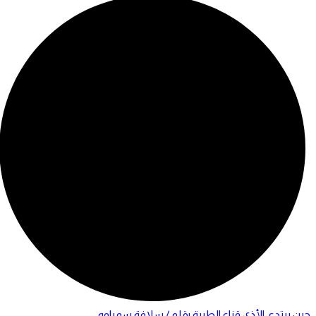
حين يرتدي الأذى قناع الطيبة بقلم / سلافة سمباوه