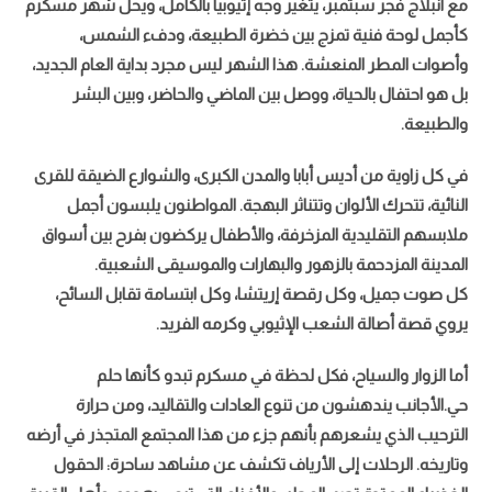
مع انبلاج فجر سبتمبر، يتغير وجه إثيوبيا بالكامل، ويحل شهر مسكرم
كأجمل لوحة فنية تمزج بين خضرة الطبيعة، ودفء الشمس،
وأصوات المطر المنعشة. هذا الشهر ليس مجرد بداية العام الجديد،
بل هو احتفال بالحياة، ووصل بين الماضي والحاضر، وبين البشر
والطبيعة.
في كل زاوية من أديس أبابا والمدن الكبرى، والشوارع الضيقة للقرى
النائية، تتحرك الألوان وتتناثر البهجة. المواطنون يلبسون أجمل
ملابسهم التقليدية المزخرفة، والأطفال يركضون بفرح بين أسواق
المدينة المزدحمة بالزهور والبهارات والموسيقى الشعبية.
كل صوت جميل، وكل رقصة إريتشا، وكل ابتسامة تقابل السائح،
يروي قصة أصالة الشعب الإثيوبي وكرمه الفريد.
أما الزوار والسياح، فكل لحظة في مسكرم تبدو كأنها حلم
حي.
الأجانب يندهشون من تنوع العادات والتقاليد، ومن حرارة
الترحيب الذي يشعرهم بأنهم جزء من هذا المجتمع المتجذر في أرضه
وتاريخه.
الرحلات إلى الأرياف تكشف عن مشاهد ساحرة: الحقول