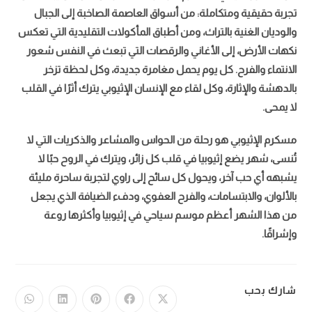
تجربة حقيقية ومتكاملة: من أسواق العاصمة الصاخبة إلى الجبال
والوديان الغنية بالتراث، ومن أطباق المأكولات التقليدية التي تعكس
نكهات الأرض، إلى الأغاني والرقصات التي تبعث في النفس شعور
الانتماء والفرح.
كل يوم يحمل مغامرة جديدة، وكل لحظة تزخر
بالدهشة والإثارة، وكل لقاء مع الإنسان الإثيوبي يترك أثرًا في القلب
لا يمحى.
مسكرم الإثيوبي هو رحلة من الحواس والمشاعر والذكريات التي لا
تُنسى، شهر يضع إثيوبيا في قلب كل زائر، ويترك في الروح حبًا لا
يشبهه أي حب آخر، ويحول كل سائح إلى راوي لتجربة ساحرة مليئة
بالألوان، والابتسامات، والفرح العفوي، ودفء الضيافة الذي يجعل
من هذا الشهر أعظم موسم سياحي في إثيوبيا وأكثرها روعة
وإشراقًا.
شارك بحب