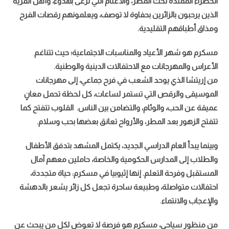
الخضراء الممتدة تحت المطر، والأغنام التي ترعى بهدوء، وأهل القرية
الذين يرحبون بالزائرين بحفاوة لا توصف، ويعلمونهم رقصات الفرح
ومذاق أطباقهم التقليدية.
مسكرم هو شهر الأعياد والمناسبات الاجتماعية؛ حيث تتناغم
الأعراس والمهرجانات مع الاحتفالات الدينية والوطنية.
من إريتشا الذي يوحد الشعب في فرح جماعي، إلى مهرجانات
الموسيقى والرقص التي تستمر لساعات، كل لحظة تحمل معانٍ
عميقة عن الحب، والوئام، والتضامن بين الناس.
القلوب تتفتح كما
تتفتح الزهور بعد المطر، والأرواح تعانق بعضها بحب وسلام.
وبينما يبدأ العام الدراسي الجديد، يكتمل المشهد بتدفق الأطفال
والطلاب إلى المدارس الحكومية والخاصة، حاملين معهم آمال
المستقبل وفرحة التعلم.
إنها إثيوبيا في مسكرم: حياة متجددة،
احتفالات متواصلة، وطبيعة ساحرة تجعل كل زائر يشعر بالدهشة
والإعجاب والانتماء.
من منظور سياحي، مسكرم هو فرصة لا تعوض لكل من يبحث عن