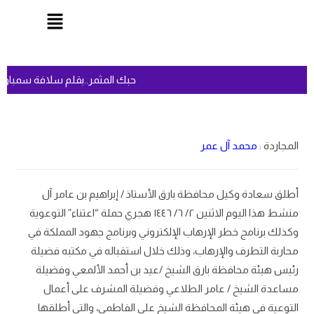
حبك المثمر..بقلم سلافة سمباو
المجاردة :
محمد آل عمر
أطلق سعادة وكيل محافظة بارق الأستاذ / إبراهيم بن عامر آل
منشط هذا اليوم الاثنين ٢/ ٦/ ١٤٤٦ هجري حملة “اعتناء” التوعوية
وكذلك برنامج خطر الإرهاب الإلكتروني وبرنامج جهود المملكة في
محاربة التطرف والإرهاب، وذلك خلال استقباله في مكتبه فضيلة
رئيس هيئة محافظة بارق الشيخ /عيد بن أحمد الألمعي وفضيلة
مساعدة الشيخ / عامر الطلاعي وفضيلة المشرف على أعمال
التوعية في هيئة المحافظة الشيخ علي الفاطمي، والتي أطلقها