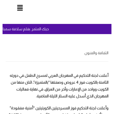
حبك المثمر..بقلم سلافة سمباو
الثقافة والفنون
أعلنت لجنة التحكيم في المهرجان العربي لمسرح الطفل في دورته
الثامنة بالكويت فوز 4 عروض وصفتها “بالمتميزة”، اثنان منها من
الكويت وواحد من الإمارات وآخر من العراق، في نهاية فعاليات
المهرجان الذي أسدل عليه الستار الليلة الماضية.
وأعلنت لجنة التحكيم فوز المسرحيتين الكويتيتين “أمنية مفقودة”