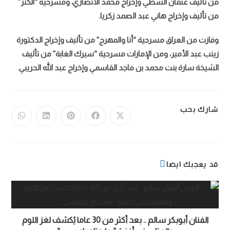
من تأليف عثمان الشطي وإخراج محمد الأنصاري، ومسرحية “الكنز”
من تأليف وإخراج هاني عبد الصمد زكريا.
وفازت من العراق مسرحية “أنا والمهرج” من تأليف وإخراج الدكتورة
زينب عبد الأمير، ومن الإمارات مسرحية “سيرك الغابة” من تأليف
الشيخة سارة بنت محمد بن ماجد القاسمي وإخراج عبد الله الحريبي.
شارك بحب
قد يعجبك ايضا
الفنان أبوبكر سالم .. بعد أكثر من 30 عاما يُكشف لغز اللوم