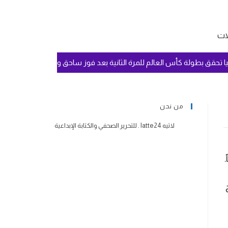
لات
نيا تحقق بطولة كأس العالم للمرة الثانية بعد فوز ساحق وسيطرة تامة على ا
من نحن
لاتيه latte24 . للتحرير الصحفي والكتابة الإبداعية
.