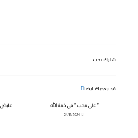
شارك بحب
قد يعجبك ايضا
” على محب ” في ذمة الله
عايض ع
24/11/2024