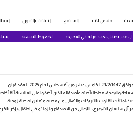
يسية
مقهى لاتيه
المجتمع
الثقافة والفنون
المقا
ال عمر يحتفل بعقد قرانه في المجاردة
الضغوط النفسية
إسبا
شهدت مدينة مكة المكرمة احتفالاً بهيجاً مساء يوم الجمعة، الموافق 21/2/1447، الخامس عشر من أغسطس لعام 2025، لعقد قران
دة والبهجة، محاطا بأحبته وأصدقائه الذين أضفوا على المناسبة ألقاً خاصاً
 امتلأت القلوب بالتبريكات والتهاني من محبيه،متمنين له حياة زوجية
هر آل سليمان الشهري، التهاني من الأصدقاء والزملاء، في احتفال يزخر بالفرح