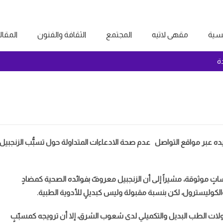
يسية
مقهى لاتيه
المجتمع
الثقافة والفنون
المقا
ة
يده عبر مواقع التواصل عدم صحة الادعاءات المتداولة حول تسبُّب الزنجبيل
ساتٍ موثوقة، مشيراً إلى أن الزنجبيل معروفٌ بفوائده الصحية كمضادٍ
ليسترول، لكن بنسبة مقبولة وليس كبديلٍ للأدوية الطبية.
كولات الطب البديل والتكميلي لدى شعوب الشرق، إلا أن ترويجه كمسبّبٍ