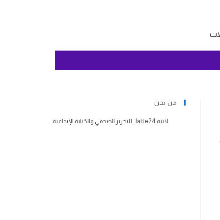
لات
من نحن
لاتيه latte24 . للتحرير الصحفي والكتابة الإبداعية