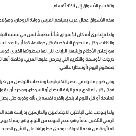
وتنقسم الأسواق إلى ثلاثة أقسام:
هذه الأسواق عمال عرب يعينهم الفرس وولاة الرومان، وهؤلاء ا
ولذا فإننا نرى أنه كان للأسواق شأناً عظيماً، ليس في عملية التب
واللغات، وكل ما يصوغ الشخصية بكل جوانبها، كما أن للبعد الس
هو إعلان الأحكام وإشهار الرايات التي لها سطوتها الكبرى كوسيل
درجات الأوسمة والتكريم التي يحرص عليها العربي، وخاصة أنها تع
بمفهوم اليوم (أوسكار) عالمي.
وفي ضوء ما نراه في عصر التكنولوجيا ومنصات التواصل من هراء 
فمتى كان المنادي يرفع الراية البيضاء أو السوداء، وبمجرد أن يق
الملامة أو قل اللوم لا يلحق بالفرد نفسه بل بآله وذويه حتى يصل إ
ولذا يتوجب على الباحثين الاجتماعيين والدارسين بدراسة هذه الظ
الزمني الثلاثين عاماً وهو عدم الخوف من اللوم، وهو رقم لا يرق
المتأزمة من هذه التحولات ومدى خطورتها على النشء الجديد.