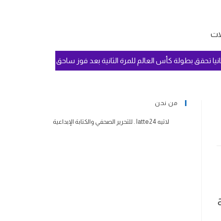
لات
إسبانيا تحقق بطولة كأس العالم للمرة الثانية بعد فوز ساحق وسيطرة تامة عل
من نحن
لاتيه latte24 . للتحرير الصحفي والكتابة الإبداعية
ح