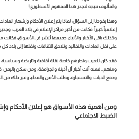
والمألوف نتيجة لتجذر هذا المفهوم الأسطوري!
وهذا يقودنا إلى السؤال: لماذا يتم إعلان الأحكام وإشهار العا
إعلامياً كبيراً، فكانت من أكبر مراكز الإعلام في بلاد العرب، وجد
وكذلك باقي الأخبار والأنباء، جميعها تُنشر في الأسواق، فكانت مر
على نقل العادات والتقاليد وتلاحق الثقافات ونقلها إلى بلاد ك
فقد كان للعرب وتجارهم خاصة نقلة ثقافية وتاريخية وسياسية، ق
ومنهم… فعنه أتت أخبار آل أذينة والجرامقة، ومن سكن باليمن، فإ
ودفع الديات، والاستجارة، وطلب الأمن والفداء، وغير ذلك من ا
ومن أهمية هذه الأسواق هو إعلان الأحكام وإش
الضبط الاجتماعي