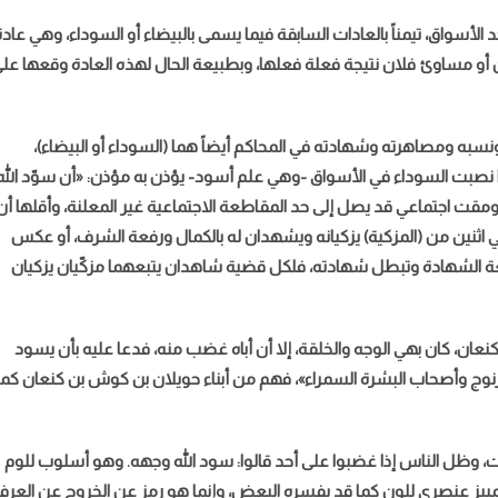
د الأسواق، تيمناً بالعادات السابقة فيما يسمى بالبيضاء أو السوداء، وهي عادة
أو مساوئ فلان نتيجة فعلة فعلها، وبطبيعة الحال لهذه العادة وقعها عل
سبه ومصاهرته وشهادته في المحاكم أيضاً هما (السوداء أو البيضاء)،
ا نصبت السوداء في الأسواق -وهي علم أسود- يؤذن به مؤذن: «أن سوّد الله
قت اجتماعي قد يصل إلى حد المقاطعة الاجتماعية غير المعلنة، وأقلها أن
 اثنين من (المزكية) يزكيانه ويشهدان له بالكمال ورفعة الشرف، أو عكس
فعة الشهادة وتبطل شهادته، فلكل قضية شاهدان يتبعهما مزكّيان يزكيان
ن، كان بهي الوجه والخلقة، إلا أن أباه غضب منه، فدعا عليه بأن يسود
نوج وأصحاب البشرة السمراء»، فهم من أبناء حويلان بن كوش بن كنعان كما
ت، وظل الناس إذا غضبوا على أحد قالوا: سود الله وجهه. وهو أسلوب للوم
تمييز عنصري للون كما قد يفسره البعض، وإنما هو رمز عن الخروج عن العر