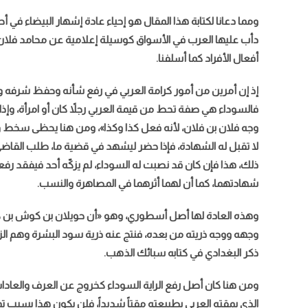
ومما دعانا لكتابة هذا المقال هو إحياء عادة إشهار البيضاء في أح
دأب عليها العرب في الأسواق كوسيلة إعلامية عن محامد فلان 
أفعال الأفراد كما أسلفنا.
إذ إن أمرين من أمور كرامة العربي في رفع شأنه وحفظ شرفه ون
فالسوداء هي صفة تحط من قيمة العربي رجلاً كان أو امرأة، وإذ
وجه فلان بن فلان، لأنه فعل كذا وكذا»، ومن هنا يحظى سخط وم
لا تقبل له الشهادة، فإذا حضر ليشهد في قضية ما، طلب القاضي
ذلك، هذا فإن كان قد نصبت له السوداء، لم يزكّه أحد فيفقد ر
شهادتهما، كما أن لهما أثرهما في المصاهرة والنسب.
وهذه العادة لها أصل أسطوري، وهو «أن حويلان بن كوش بن كنعا
وجهه ووجه ذريته من بعده، فنتج عنه ذرية سود البشرة وهم الز
ذكر البغدادي في كتابه سبائك الذهب.
ومن هنا كان أصل رفع الراية السوداء كخروج عن العرف والعادا
الذي يمقته العربي بطبيعته مقتاً شديداً، فلن يكون هذا بسبب 