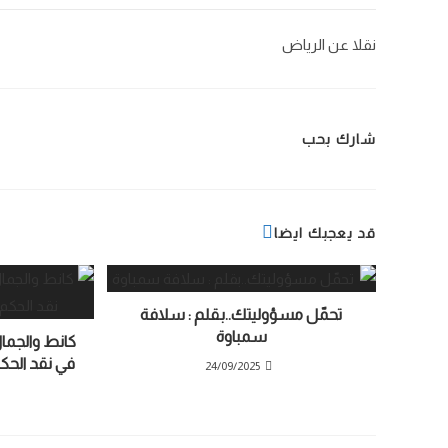
نقلا عن الرياض
شارك بحب
قد يعجبك ايضا
تحمّل مسؤوليتك..بقلم : سلافة
سمباوة
كانط والجمال
في نقد الحك
24/09/2025