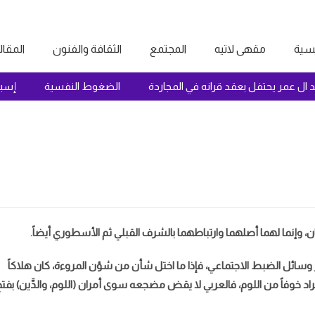
يسية
مقهى لاتيه
المجتمع
الثقافة والفنون
المقا
حمد ال عمر يحتفل بعقد قرانه في المجاردة
الضغوط النفسية
ن، وإنما لهما أصلهما وارتباطهما بالشرف القبلي ثم الأسطوري أيضاً.
سائل الضبط الاجتماعي، فإذا ما اختل شأن من شؤن المروءة، كان هلاكاً
راد خوفاً من اللوم، فالعربي لا يقض مضجعه سوى أمران (اللوم، والدَّين) بفت