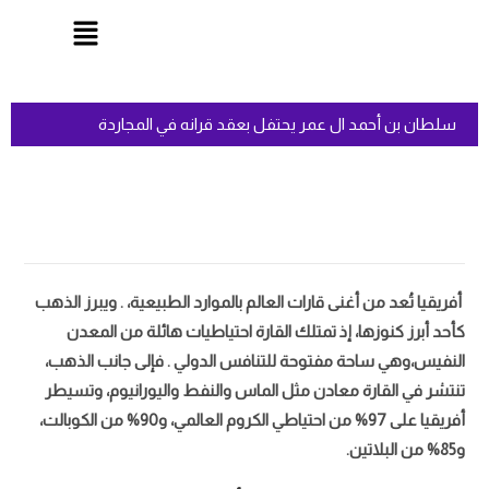
سلطان بن أحمد ال عمر يحتفل بعقد قرانه في المجاردة
أفريقيا تُعد من أغنى قارات العالم بالموارد الطبيعية، . ويبرز الذهب
كأحد أبرز كنوزها، إذ تمتلك القارة احتياطيات هائلة من المعدن
النفيس،وهي ساحة مفتوحة للتنافس الدولي . فإلى جانب الذهب،
تنتشر في القارة معادن مثل الماس والنفط واليورانيوم، وتسيطر
أفريقيا على 97% من احتياطي الكروم العالمي، و90% من الكوبالت،
و85% من البلاتين.