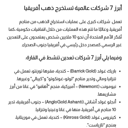
أبرز 7 شركات عالمية تستخرج ذهب أفريقيا
تعمل شركات كبرى على عمليات استخراج الذهب من مناجم
أفريقيا، وغالبًا ما تتم هذه العمليات من خلال اتفاقيات حكومية ،كما
تُقدّر الأمم المتحدة أن نحو 10 ملايين شخص يعتمدون على التعدين
غير الرسمي كمصدر دخل رئيسي في أفريقيا جنوب الصحراء.
وفيما يلي أبرز 7 شركات تعدين تنشط في القارة:
باريك غولد (Barrick Gold) – كندية، مقرها تورنتو، تعمل في
كذب… نسي أنه كذبة .. بقلم/ سلافة سمباوة
تنزانيا ومالي وتدير مناجم “لولو-غونكوتو” و”كيبالي” وغيرها.
نيومونت (Newmont) – أميركية، منجم “أهافو” في غانا من أبرز
مشاريعها.
أنجلو غولد أشانتي (AngloGold Ashanti) – جنوب أفريقية، تدير
10 مناجم في أفريقيا، منها في غانا وغينيا وتنزانيا.
كينروس غولد (Kinross Gold) – كندية، تعمل في موريتانيا،
بمنجم “تازياست”.