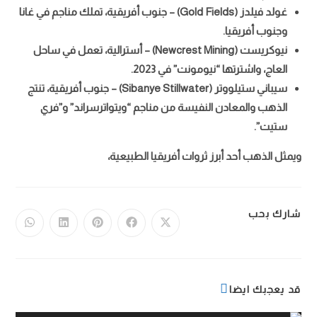
غولد فيلدز (Gold Fields) – جنوب أفريقية، تملك مناجم في غانا
وجنوب أفريقيا.
نيوكريست (Newcrest Mining) – أسترالية، تعمل في ساحل
العاج، واشترتها “نيومونت” في 2023.
سيباني ستيلووتر (Sibanye Stillwater) – جنوب أفريقية، تنتج
الذهب والمعادن النفيسة من مناجم “ويتواترسراند” و”فري
ستيت”.
ويمثل الذهب أحد أبرز ثروات أفريقيا الطبيعية،
أصيل عبدالله آل مودان يحتفل بزواجه في جدة
شارك بحب
قد يعجبك ايضا