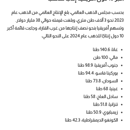
بحسب مجلس الذهب العالمي، بلغ الإنتاج العالمي من الذهب عام
2023 نحو 3 آلاف طن متري، وبلغت قيمته حوالي 38 مليار دولار.
وتسهم أفريقيا بنحو نصف إنتاجها من غرب القارة، وجاءت قائمة أكبر
10 دول إنتاجًا للذهب عام 2024 على النحو التالي:
غانا: 140.6 طنا
إسبانيا تحقق بطولة كأس العالم للمرة الثانية بعد فوز ساحق
مالي: 100 طن
وسيطرة تامة على المباراة
جنوب أفريقيا: 98.9 طنا
بوركينا فاسو: 94.4 طنا
السودان: 73.8 طنا
غينيا: 68 طنا
ساحل العاج: 58 طنا
تنزانيا: 51.8 طنا
زيمبابوي: 50.9 طنا
الكونغو الديمقراطية: 42.3 طنا