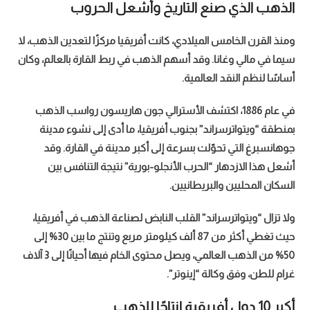
الذهب الذي صنع التاريخ وأشعل الحروب
ومنذ القرن الخامس الميلادي، كانت أفريقيا مركزًا لتعدين الذهب، لا
سيما في مالي وغانا. وقد أسهم الذهب في ربط القارة بالعالم، وكان
أساسًا لنظم النقد العالمية.
الضغوط النفسية
في عام 1886، اكتشف الأسترالي جون هاريسون رواسب الذهب
بمنطقة “ويتواترسراند” بجنوب أفريقيا، ما أدى إلى نشوء مدينة
جوهانسبرغ التي تحوّلت بسرعة إلى أكبر مدينة في القارة. وقد
أشعل هذا الازدهار “الحرب الأنجلو-بورية” نتيجة التنافس بين
السكان المحليين والبريطانيين.
ولا تزال “ويتواترسراند” القلب النابض لصناعة الذهب في أفريقيا،
حيث تغطي أكثر من 87 ألف كيلومتر مربع وتنتج ما بين 30% إلى
50% من الذهب العالمي، ويصل محتوى الخام فيها أحيانًا إلى 3 آلاف
غرام للطن، وفق وكالة “إينوتر”.
أكبر 10 دول أفريقية إنتاجًا للذهب