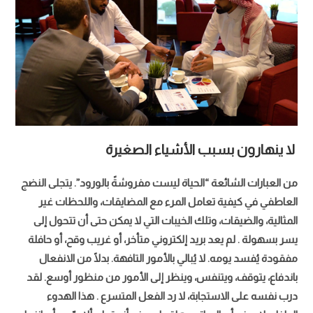
لا ينهارون بسبب الأشياء الصغيرة
من العبارات الشائعة “الحياة ليست مفروشةً بالورود”. يتجلى النضج
العاطفي في كيفية تعامل المرء مع المضايقات، واللحظات غير
المثالية، والضيقات، وتلك الخيبات التي لا يمكن حتى أن تتحول إلى
يسر بسهولة . لم يعد بريد إلكتروني متأخر، أو غريب وقح، أو حافلة
مفقودة يُفسد يومه. لا يُبالي بالأمور التافهة. بدلًا من الانفعال
باندفاع، يتوقف، ويتنفس، وينظر إلى الأمور من منظور أوسع. لقد
درب نفسه على الاستجابة، لا رد الفعل المتسرع . هذا الهدوء