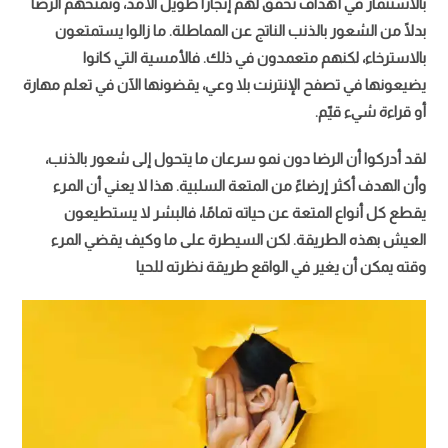
بالاستثمار في أهداف تحقق لهم إنجازًا طويل الأمد، وتمنحهم الرضا
بدلًا من الشعور بالذنب الناتج عن المماطلة. ما زالوا يستمتعون
بالاسترخاء، لكنهم متعمدون في ذلك. فالأمسية التي كانوا
يضيعونها في تصفح الإنترنت بلا وعي، يقضونها الآن في تعلم مهارة
أو قراءة شيء قيّم.
لقد أدركوا أن الرضا دون نمو سرعان ما يتحول إلى شعور بالذنب،
وأن الهدف أكثر إرضاءً من المتعة السلبية. هذا لا يعني أن المرء
يقطع كل أنواع المتعة عن حياته تمامًا، فالبشر لا يستطيعون
العيش بهذه الطريقة. لكن السيطرة على ما وكيف يقضي المرء
وقته يمكن أن يغير في الواقع طريقة نظرته للحيا