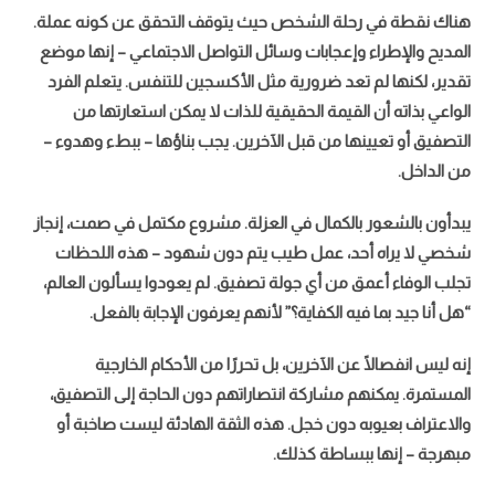
هناك نقطة في رحلة الشخص حيث يتوقف التحقق عن كونه عملة.
المديح والإطراء وإعجابات وسائل التواصل الاجتماعي – إنها موضع
تقدير، لكنها لم تعد ضرورية مثل الأكسجين للتنفس. يتعلم الفرد
الواعي بذاته أن القيمة الحقيقية للذات لا يمكن استعارتها من
التصفيق أو تعيينها من قبل الآخرين. يجب بناؤها – ببطء وهدوء –
من الداخل.
يبدأون بالشعور بالكمال في العزلة. مشروع مكتمل في صمت، إنجاز
شخصي لا يراه أحد، عمل طيب يتم دون شهود – هذه اللحظات
تجلب الوفاء أعمق من أي جولة تصفيق. لم يعودوا يسألون العالم،
“هل أنا جيد بما فيه الكفاية؟” لأنهم يعرفون الإجابة بالفعل.
إنه ليس انفصالًا عن الآخرين، بل تحررًا من الأحكام الخارجية
المستمرة. يمكنهم مشاركة انتصاراتهم دون الحاجة إلى التصفيق،
والاعتراف بعيوبه دون خجل. هذه الثقة الهادئة ليست صاخبة أو
مبهرجة – إنها ببساطة كذلك.