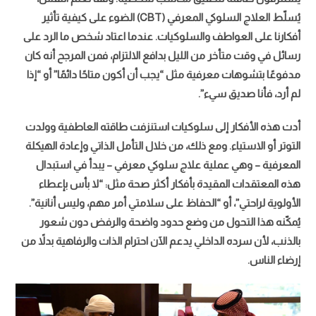
يُسلّط العلاج السلوكي المعرفي (CBT) الضوء على كيفية تأثير
أفكارنا على العواطف والسلوكيات. عندما اعتاد شخص ما الرد على
رسائل في وقت متأخر من الليل بدافع الالتزام، فمن المرجح أنه كان
مدفوعًا بتشوهات معرفية مثل “يجب أن أكون متاحًا دائمًا” أو “إذا
لم أرد، فأنا صديق سيء”.
أدت هذه الأفكار إلى سلوكيات استنزفت طاقته العاطفية وولدت
التوتر أو الاستياء. ومع ذلك، من خلال التأمل الذاتي وإعادة الهيكلة
المعرفية – وهي عملية علاج سلوكي معرفي – يبدأ في استبدال
هذه المعتقدات المقيدة بأفكار أكثر صحة مثل: “لا بأس بإعطاء
الأولوية لراحتي”، أو “الحفاظ على سلامتي أمر مهم، وليس أنانية”.
يُمكّنه هذا التحول من وضع حدود واضحة والرفض دون شعور
بالذنب، لأن سرده الداخلي يدعم الآن احترام الذات والرفاهية بدلاً من
إرضاء الناس.