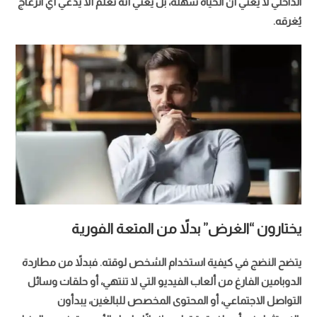
الداخلي لا يعني أن الحياة سهلة، بل يعني أنه تعلم ألا يدّعي أي انزعاج
يُغرقه.
يختارون “الغرض” بدلاً من المتعة الفورية
يتضح النضج في كيفية استخدام الشخص لوقته. فبدلاً من مطاردة
الدوبامين الفارغ من ألعاب الفيديو التي لا تنتهي، أو حلقات وسائل
التواصل الاجتماعي، أو المحتوى المخصص للبالغين، يبدأون