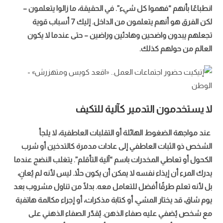
انطباعًا بأنهم “فهموا كل شيء”. في الحقيقة، ما زالوا يتعلمون –
لكن الفرق هو أنهم يتعلمون من الداخل. إليك 7 أسباب قوية
تجعلهم يبدون واضحين وهادئين وراضين – حتى عندما لا يكون
العالم من حولهم كذلك.
لا يستخدمون التدمير كآلية للتكيف
عند مواجهة الضغوط الهائلة أو التقلبات العاطفية، لا يلجأ
الشخص ذو الثبات العاطفي إلى عادات مدمرة كالتدخين أو شرب
الكحول أو تعاطي المخدرات باسم “آلية التأقلم”. يتغلب النضج عندما
يدرك المرء أن إيذاء نفسه لا يمكن أن يكون حلاً. ليس لأنه لم يُعانِ،
بل لأنه تعلم طرقًا أفضل للتعامل معه. بدلًا من تناول مشروب بعد
يوم شاق، قد يختار المشي، أو كتابة مذكرات، أو إجراء مكالمة هاتفية
مع شخص يُضفي عليه صفاء الذهن. يُقدّر الصفاء الذهني على