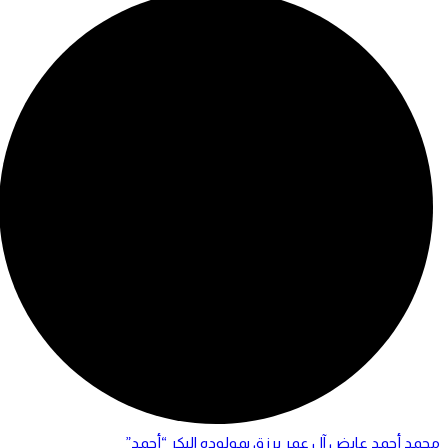
محمد أحمد عايض آل عمر يرزق بمولوده البكر “أحمد”