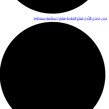
حين يرتدي الأذى قناع الطيبة بقلم / سلافة سمباوه