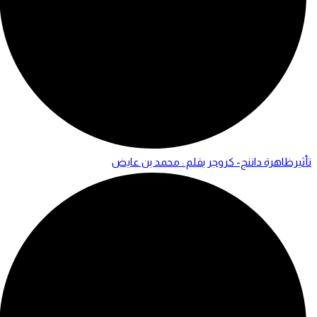
تأثيرظاهرة داننج- كروجر بقلم : محمد بن عايض