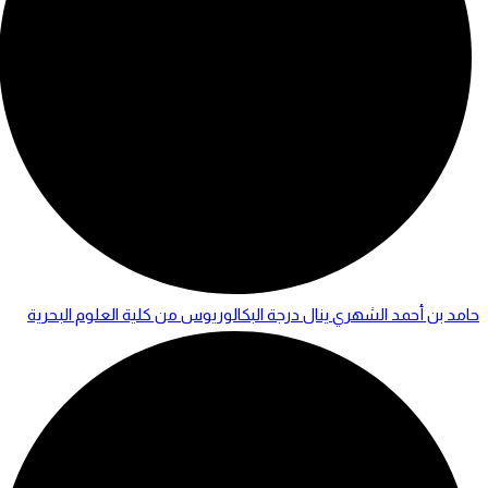
حامد بن أحمد الشهري ينال درجة البكالوريوس من كلية العلوم البحرية