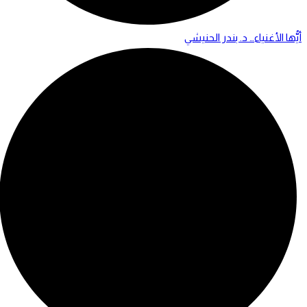
أيُّها الأغنياء… د. بندر الحنيشي