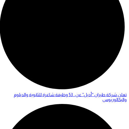
تعلن شركة طيران “أديل” عن : 53 وظيفة شاغرة للثانوية والدبلوم
والبكالوريوس