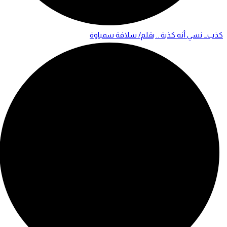
كذب… نسي أنه كذبة .. بقلم/ سلافة سمباوة