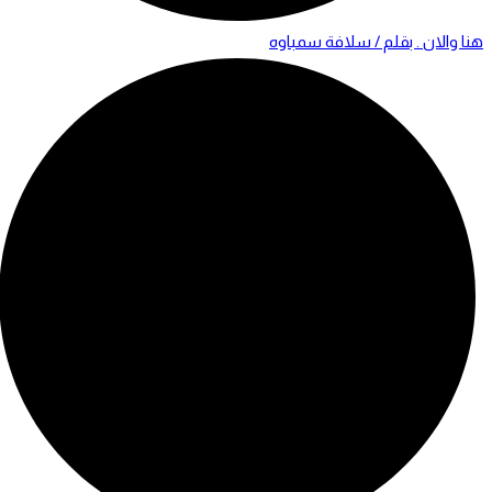
هنا والان . بقلم / سلافة سمباوه