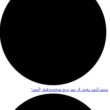
محمد أحمد عايض آل عمر يرزق بمولوده البكر “أحمد”