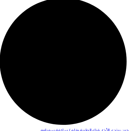
حين يرتدي الأذى قناع الطيبة بقلم / سلافة سمباوه