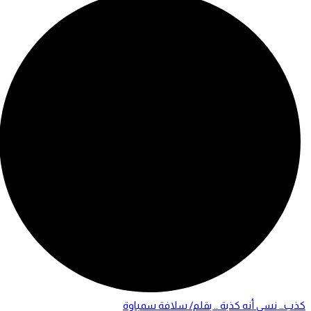
كذب… نسي أنه كذبة .. بقلم/ سلافة سمباوة