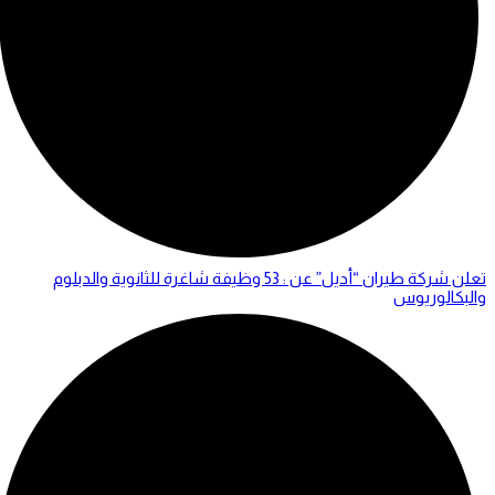
تعلن شركة طيران “أديل” عن : 53 وظيفة شاغرة للثانوية والدبلوم
والبكالوريوس