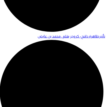
تأثيرظاهرة داننج- كروجر بقلم : محمد بن عايض