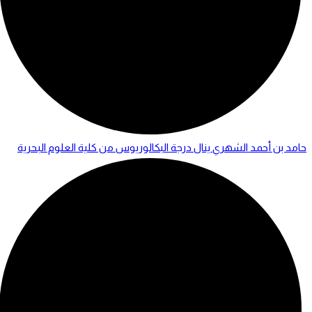
حامد بن أحمد الشهري ينال درجة البكالوريوس من كلية العلوم البحرية