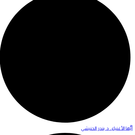
أيُّها الأغنياء… د. بندر الحنيشي