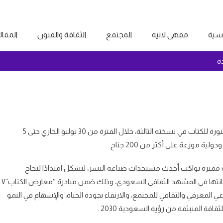
يسية
مقهى لاتيه
المجتمع
الثقافة والفنون
المقا
ة
تستعد هيئة الأدب والنشر والترجمة لإطلاق معرض المدينة المنورة للكتاب في نسخته الثالثة، خلال الفترة من 30 يوليو الجاري حتى 5
مميزة تواكب أحدث مستجدات صناعة النشر، لتشكل امتدادًا لنجاح
النسختين السابقتين، وتؤكد أهمية المدينة المنورة الثقافية ومكانتها في المشهد الثقافي السعودي، وذلك ضمن مبادرة “معارض الكتاب”٧
 المعرفي والثقافي للمجتمع، والارتقاء بجودة الحياة، والإسهام في النمو
فة المنبثقة من رؤية السعودية 2030 .