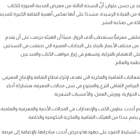
د بن حسن علوان، أنَّ النسخة الثالثة من معرض المدينة المنورة للكتاب
ن القيادة الرشيدة، مشددًا على أنها تعكس أهمية الثقافة الكبيرة للمدينة
لكة في صناعة النشر .
قى معرفيًّا يستقطب آلاف الزوار، مبينًا أن الهيئة حرصت على أن يقدم
ن مختلف الأعمار بالبناء على النجاحات المميزة التي تحققت في النسختين
ى الاهتمام بالقراءة، وتسهم في إبراز مواهب الكتاب والمبدعين
طقة والعالم .
ليات الثقافية والفكرية التي تهدف لإثراء قطاع الثقافة والإنتاج المعرفي
لبرنامج الثقافي الثري والمتنوع في شتى مجالات المعرفة، بمشاركة أدباء
الحوارية، وورش العمل، والأمسيات الشعرية .
 معرض الكتاب لهذا العام رحلة ثقافية متكاملة، حيث٧ يضم أحدث عناوين الكتب والإصدارات في المجالات الأدبية والمعرفية والعلمية،
 يضم عددًا من الهيئات الثقافية والفكرية الحكومية والخاصة .
معية المهتمة٧ بالثقافة والجامعات لتسليط الضوء على جهودها وعرض أحدث مبادراتها، بالإضافة إلى فرصة