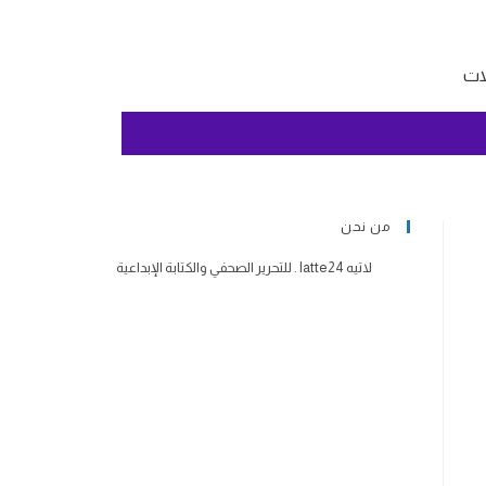
لات
من نحن
لاتيه latte24 . للتحرير الصحفي والكتابة الإبداعية