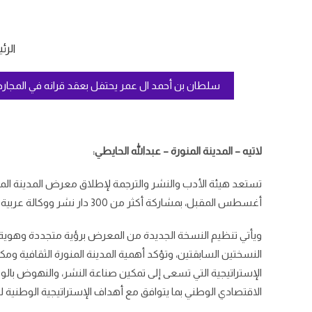
الرئ
سلطان بن أحمد ال عمر يحتفل بعقد قرانه في المجارد
لاتيه – المدينة المنورة – عبدالله الحايطي:
أغسطس المقبل، بمشاركة أكثر من 300 دار نشر ووكالة عربية ودولية موزعة على أكثر من 200 جناح .
ويأتي تنظيم النسخة الجديدة من المعرض برؤية متجددة وهوية 
الإستراتيجية التي تسعى إلى تمكين صناعة النشر، والنهوض بالوعي
الاقتصادي الوطني بما يتوافق مع أهداف الإستراتيجية الوطنية للثقا