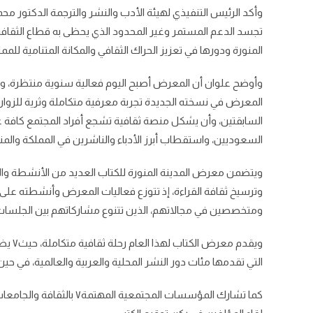
وأكد الرئيس التنفيذي لهيئة الأدب والنشر والترجمة الدكتور محم
تجسد الدعم المستمر وغير المحدود الذي يحظى به قطاع الثقافة م
المنورة ودورها في تعزيز الحراك الثقافي والمكانة المتنامية للمم
وأوضح علوان أن المعرض أصبح اليوم فعالية سنوية منتظرة، وملت
المعرض في نسخته الجديدة تجربة معرفية متكاملة وثرية للزوار م
السابقتين، وأن يشكل منصة ثقافية تشجع أفراد المجتمع كافة عل
السعوديين، واستقطاب أبرز الأدباء والناشرين في المملكة والمن
ويتضمن معرض المدينة المنورة للكتاب العديد من الأنشطة والفعا
وترسيخ ثقافة القراءة، إذ تتوزع فعاليات المعرض وأنشطته على ا
ومتخصصين في مجالاتهم، الذين تتنوع مشاركاتهم بين الجلسات 
ويقدم
التي تقدمها مئات دور النشر المحلية والعربية والعالمية، في حين
كما تشارك المؤسسات المجت