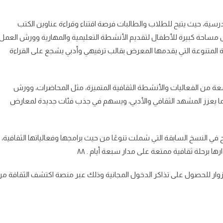
رسية، حيث يتيح للطلاب والطالبات فرصة اقتناء وقراءة عناوين الكتب
مساحة كبيرة للأطفال لتقديم الأنشطة التعليمية والمهارية وورش العمل
افية المتنوعة التي يقدمها المعرض بقالب ترفيهي وأدبي يشجع على القراءة
 من الفعاليات والأنشطة الثقافية المتميزة، مثل المحاضرات، وورش
، بما يعزز المشهد الثقافي والأدبي، ويسهم في جذب فئات جديدة لمعارض
جاح في النسخ السابقة التي شملت تنوعًا من حيث برامجها وفعالياتها الثقافية،
ا برحلة ثقافية ممتعة على مدار سبعة أيام . ٨٨
زوار للحصول على تذاكر الدخول المجانية وذلك عبر منصة اكتشف الثقافة م