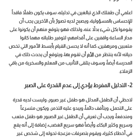
اعلمي أن طفلك الذي تبالغين في تدليله، سوف يكون طفلاً فاقداً
للإحساس بالمسؤولية، ويصبح لديه تصورٌ بأن الآخرين يجب أن
يقوموا بكل شيء بدلاً عنه، ولذلك فهو يتوقع منهم أن يكونوا على
مدار الساعة واقفين على أقدامهم؛ لتوفير طلباته مهما كانوا
متعبين ومرهقين، كما أنه لا يحسن القيام بأبسط الأمور التي تخص
حياته؛ لأنه ينتظر من
الأم
أن تقوم بها، ويتوقع أن يحدث ذلك في
المدرسة أيضاً، وسوف يتلقى التأنيب من المعلم والسخرية من باقي
الزملاء.
2- التدليل المفرط يؤدي إلى عدم القدرة على الصبر
لاحظي أن الطفل المدلل هو طفل غير صبور، وليست لديه قدرة
على التحمل، ويتأفف دائماً، ويبدو عليه التذمر، ويكون متسرعاً
ومندفعاً، ويجب أن تعرفي أن الطفل غير الصبور هو طفل متعب
وسريع وكثير البكاء، وأيضاً فهو سريع الغضب، إضافة إلى أنه يقع
في أخطاء كثيرة، ويقوم بتصرفات مزعجة تحوله إلى شخص غير