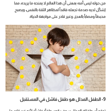
من حوله ليس أمه؛ بمعنى أن هذا العالم لا يمنحه ما يريده، مما
يُشكّل لديه صدمة تجعله فاقداً لمظاهر الثقة بالنفس، ويصبح
محبطاً ومصاباً بالعجز، وغير قادر على مواجهة الحياة.
9- الطفل المدلل هو طفل فاشل في المستقبل
توقع أن طفلك المدلل سوف يكون طفلاً فاشلاً؛ لأنه غير قادر على