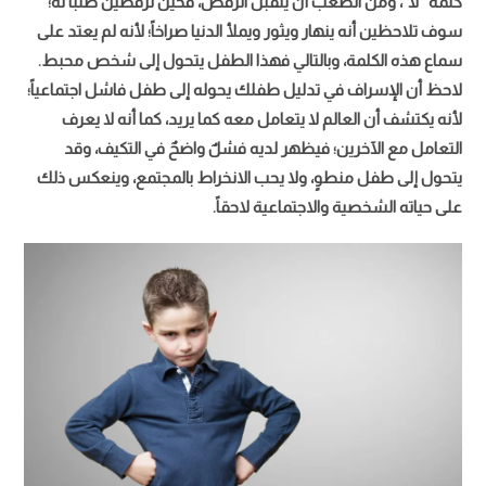
كلمة “لا”، ومن الصعب أن يتقبل الرفض، فحين ترفضين طلباً له؛
سوف تلاحظين أنه ينهار ويثور ويملأ الدنيا صراخاً؛ لأنه لم يعتد على
سماع هذه الكلمة، وبالتالي فهذا الطفل يتحول إلى شخص محبط.
لاحظ أن الإسراف في تدليل طفلك يحوله إلى طفل فاشل اجتماعياً؛
لأنه يكتشف أن العالم لا يتعامل معه كما يريد، كما أنه لا يعرف
التعامل مع الآخرين؛ فيظهر لديه فشلٌ واضحٌ في التكيف، وقد
يتحول إلى طفل منطوٍ، ولا يحب الانخراط بالمجتمع، وينعكس ذلك
على حياته الشخصية والاجتماعية لاحقاً.