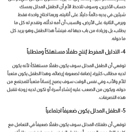
حساب الآخرين، وسوف تلاحظ الأم أن الطفل المدلل يمسك
شيئين في يديه دائماً؛ دليلاً على أنانيته، وربما احتاج واحدة فقط
ويرمي الثانية على الأرض، والسبب أن أمه تدلّله، وتقدم له كل ما
يطلب، بل وزيادة من باب حبها له، فينشأ هذا الطفل وهو يريد كل
ما حوله.
4- التدليل المفرط يُنتج طفلاً مستهلكاً ومتطلباً
توقعي أن الطفل المدلل سوف يكون طفلاً مستهلكاً؛ لأنه يكون
لديه مطالب كثيرة، إضافة لصعوبة إرضائه، وهذا الطفل يكون متعباً
للأم والأب، وفي نفس الوقت سوف يصبح إنساناً متعباً للمجتمع من
حوله، ويكون من الصعب عليه إنشاء أسرة أو تكون لديه زوجة تتقبل
هذه التصرفات.
5- الطفل المدلل يكون ضعيفاً اجتماعياً
توقعي أن طفلك المدلل سوف يكون طفلاً ضعيفاً في التعامل مع