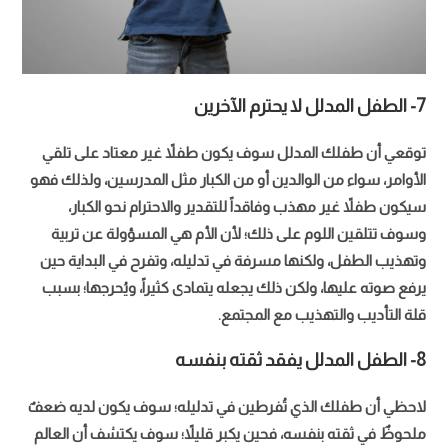
7- الطفل المدلل لا يحترم الآخرين
توقعي أن طفلك المدلل سوف يكون طفلاً غير معتاد على تلقي
الأوامر، سواء من الوالدين أو من الكبار مثل المدرسين، ولذلك فهو
سيكون طفلاً غير مهذب وفاقداً للتقدير والاحترام نحو الكبار،
وسوف تتلقين اللوم على ذلك؛ لأن الأم هي المسؤولة عن تربية
وتهذيب الطفل، ولكنها مسرفة في تدليله، وتفرح في البداية حين
يرفع صوته عليها، ولكن ذلك يجعله يتمادى كثيراً، ويُحرجها؛ بسبب
قلة التأديب والتهذيب مع المجتمع.
8- الطفل المدلل يفقد ثقته بنفسه
لاحظي أن طفلك الذي تُفرطين في تدليله؛ سوف يكون لديه ضعفٌ
ملحوظٌ في ثقته بنفسه، فحين يكبر قليلاً؛ سوف يكتشف أن العالم