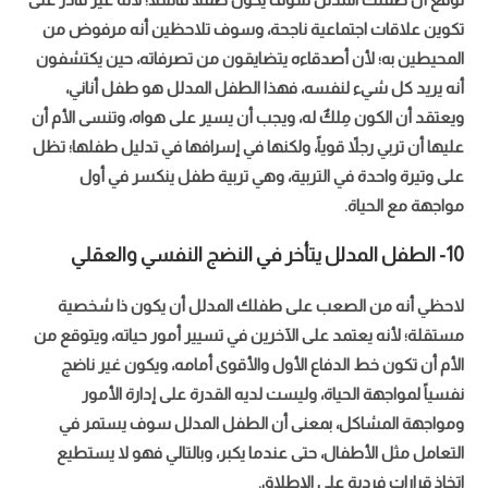
تكوين علاقات اجتماعية ناجحة، وسوف تلاحظين أنه مرفوض من
المحيطين به؛ لأن أصدقاءه يتضايقون من تصرفاته، حين يكتشفون
أنه يريد كل شيء لنفسه، فهذا الطفل المدلل هو طفل أناني،
ويعتقد أن الكون مِلكٌ له، ويجب أن يسير على هواه، وتنسى الأم أن
عليها أن تربي رجلاً قوياً، ولكنها في إسرافها في تدليل طفلها؛ تظل
على وتيرة واحدة في التربية، وهي تربية طفل ينكسر في أول
مواجهة مع الحياة.
10- الطفل المدلل يتأخر في النضج النفسي والعقلي
لاحظي أنه من الصعب على طفلك المدلل أن يكون ذا شخصية
مستقلة؛ لأنه يعتمد على الآخرين في تسيير أمور حياته، ويتوقع من
الأم أن تكون خط الدفاع الأول والأقوى أمامه، ويكون غير ناضج
نفسياً لمواجهة الحياة، وليست لديه القدرة على إدارة الأمور
ومواجهة المشاكل، بمعنى أن الطفل المدلل سوف يستمر في
التعامل مثل الأطفال، حتى عندما يكبر، وبالتالي فهو لا يستطيع
اتخاذ قرارات فردية على الإطلاق.