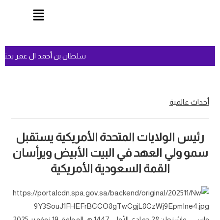
سلطان بن أحمد ال عمر يحتف
أحداث عالمية
رئيس الولايات المتحدة الأمريكية يستقبل
سمو ولي العهد في البيت الأبيض ويرأسان
القمة السعودية الأمريكية
واس : واشنطن28 جمادى الأولى 1447 هـ الموافق 19 نوفمبر 2025