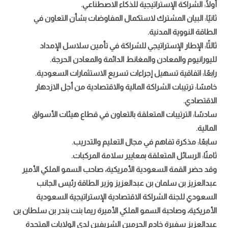
أولًا: الشراكة الإستراتيجية للذكاء الاصطناعي.
ثانيًا: البيان المشترك لاستكمال المفاوضات بشأن التعاون في
الطاقة النووية المدنية.
ثالثًا: الإطار الإستراتيجي للشراكة في تأمين سلاسل الإمداد
لليورانيوم والمعادن والمغانط الدائمة والمعادن الحرجة.
رابعًا: اتفاقية تسهيل إجراءات تسريع الاستثمارات السعودية.
خامسًا: ترتيبات الشراكة المالية والاقتصادية من أجل الازدهار
الاقتصادي.
سادسًا: الترتيبات المتعلقة بالتعاون في قطاع هيئات الأسواق
المالية.
سابعًا: مذكرة تفاهم في مجال التعليم والتدريب.
ثامنًا: الرسائل المتعلقة بمعايير سلامة المركبات.
وقد حضر القمة السعودية الأمريكية، صاحب السمو الملكي الأمير
عبدالعزيز بن سلمان بن عبدالعزيز وزير الطاقة رئيس الجانب
السعودي للجنة الشراكة الاقتصادية الإستراتيجية السعودية
الأمريكية، وصاحبة السمو الملكي الأميرة ريما بنت بندر بن سلطان بن
عبدالعزيز سفيرة خادم الحرمين الشريفين لدى الولايات المتحدة