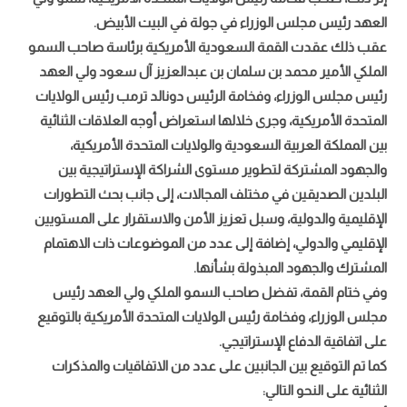
العهد رئيس مجلس الوزراء في جولة في البيت الأبيض.
عقب ذلك عقدت القمة السعودية الأمريكية برئاسة صاحب السمو
الملكي الأمير محمد بن سلمان بن عبدالعزيز آل سعود ولي العهد
رئيس مجلس الوزراء، وفخامة الرئيس دونالد ترمب رئيس الولايات
المتحدة الأمريكية، وجرى خلالها استعراض أوجه العلاقات الثنائية
بين المملكة العربية السعودية والولايات المتحدة الأمريكية،
والجهود المشتركة لتطوير مستوى الشراكة الإستراتيجية بين
البلدين الصديقين في مختلف المجالات، إلى جانب بحث التطورات
الإقليمية والدولية، وسبل تعزيز الأمن والاستقرار على المستويين
الإقليمي والدولي، إضافة إلى عدد من الموضوعات ذات الاهتمام
المشترك والجهود المبذولة بشأنها.
وفي ختام القمة، تفضل صاحب السمو الملكي ولي العهد رئيس
مجلس الوزراء، وفخامة رئيس الولايات المتحدة الأمريكية بالتوقيع
على اتفاقية الدفاع الإستراتيجي.
كما تم التوقيع بين الجانبين على عدد من الاتفاقيات والمذكرات
الثنائية على النحو التالي: