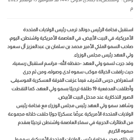
م
استقبل فخامة الرئيس دونالد ترمب رئيس الولايات المتحدة
الأمريكية، في البيت الأبيض، في العاصمة الأمريكية واشنطن، اليوم،
صاحب السمو الملكي الأمير محمد بن سلمان بن عبدالعزيز آل سعود
ولي العهد رئيس مجلس الوزراء.
وقد جرت لسمو ولي العهد -حفظه الله- مراسم استقبال رسمية،
حيث رافقت الخيالة موكب سموه لدى وصوله، ومن ثم جرى
استعراض حرس الشرف، فيما عزفت الفرقة العسكرية الموسيقى،
وأطلقت المدفعية 19 طلقة ترحيبًا بسمو ولي العهد، كما التقطت
الصور التذكارية عند مدخل البيت الأبيض.
وشاهد سمو ولي العهد رئيس مجلس الوزراء مع فخامة رئيس
الولايات المتحدة الأمريكية عرضًا عسكريًا جويًا حلقت خلاله مجموعة
من الطائرات الحربية في سماء العاصمة واشنطن ترحيبًا بمقدم
سموه الكريم.
إثر ذلك، صحب فخامة رئيس الولايات المتحدة الأمريكية، سمو ولي