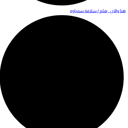
هنا والان . بقلم / سلافة سمباوه