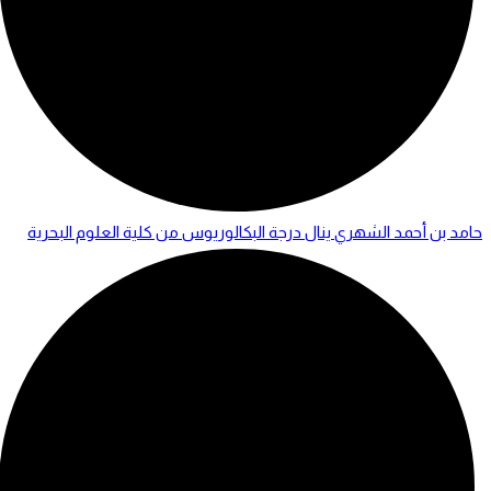
حامد بن أحمد الشهري ينال درجة البكالوريوس من كلية العلوم البحرية