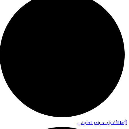
أيُّها الأغنياء… د. بندر الحنيشي