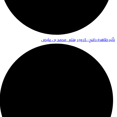
تأثيرظاهرة داننج- كروجر بقلم : محمد بن عايض