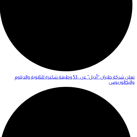
تعلن شركة طيران “أديل” عن : 53 وظيفة شاغرة للثانوية والدبلوم
والبكالوريوس