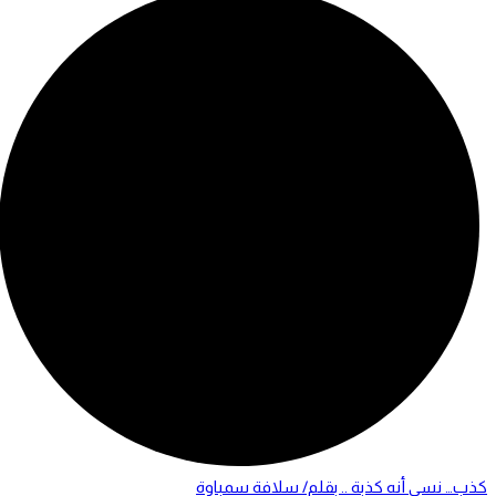
كذب… نسي أنه كذبة .. بقلم/ سلافة سمباوة