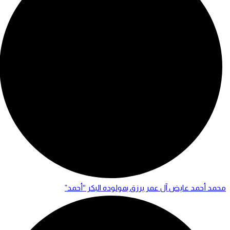
محمد أحمد عايض آل عمر يرزق بمولوده البكر “أحمد”