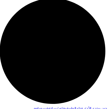
حين يرتدي الأذى قناع الطيبة بقلم / سلافة سمباوه