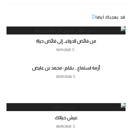
قد يعجبك ايضا
من فائض الدواء… إلى فائض حياة
10/11/2025
أزمة استماع .. بقلم : محمد بن عايض
كذب… نسي أنه كذبة .. بقلم/ سلافة سمباوة
20/01/2026
عيش حياتك
30/01/2025