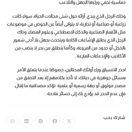
حماسية تخفي وراءها الجهل والتلاعب.
وذلك الرجل الذي يبدي آرائه حول شتى مجالات الحياة، سواء كانت
زراعية أو صناعية أو تجارية، لا يتوانى أيضاً عن الخوض في موضوعات
مثل الأقمار الصناعية والذكاء الاصطناعي وعلوم الفضاء. وذاك
الرجل الذي يطلق الإشاعات الكاذبة ويتحدث بجهل بلا أدنى شعور
بالخجل أو حدود من المروءة، وكأنما ينطلق من بحر لا ينضب من
إسبانيا تحقق بطولة كأس العالم للمرة الثانية بعد فوز ساحق
الأكاذيب والإدعاءات الفارغة .
وسيطرة تامة على المباراة
احذر الانسياق وراء أولئك المحتالين، خصوصًا عندما يتعلق الأمر
بمسائل جوهرية في حياتك. لا تأخذ بكلامهم إلا بعد التحقق من
مصدر موثوق، أو جهة رسمية أو علمية تؤكد مصداقية ما يُقال.
فإن عدم الحذر قد يؤدي بك إلى خسائر فادحة.
شارك بحب