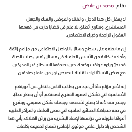
بقلم :
محمد بن عايض
لا يعقل كل هذا الدجل، والغثاء والفوضى والغباء والجهل
المستشري، وفتاوى تُطلق بلا علم في قضايا حارت في فهمها
العقول الراجحة وخبراء الاختصاص.
الضغوط النفسية
إن ما يطفو على سطح وسائل التواصل الاجتماعي من مزاعم زائفة
وأحاديث خالية من الأسس العلمية في مسائل تمس صلب الحياة
قد يجرّ وراءه عواقب وخيمة، حين يصدقها البسطاء غير المدركين.
مع بعض الاستثناءات القليلة. لبصيص نور من علماء صادقين.
إنه لأمر مؤلم حقًا أن نجد من يطالب الناس بالتخلي عن أدويتهم
الأساسية التي تشكل العمود الفقري لصحتهم، أو أن يحظر غذاءً،
ويحذر منه لأنه لا يصلح لشخصه، ويجعله بشكل تعميمي، ويشرع
في ذمه متجاهلاً الحقائق العلمية التي قضى العلماء والمراكز الطبية
أعوامًا طويلة في دراستها لإنقاذ البشرية من براثن الهلاك. يأتي هذا
الشخص بلا دليل علمي موثوق، ليُطفئ شعاع الحقيقة بكلمات