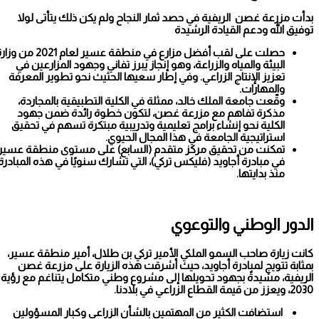
بدأت مزرعة غصن الريفية في حصد ثمار النجاح ولم يكن ذلك يتأتى لولا
توفيق الله ودعم القيادة الرشيدة
حصلت على لقب أفضل مزارع في منطقة عسير لعام 2021 من وزارة
البيئة والمياه والزراعة، وهو إنجاز يبرز تفاني وجهود المزارعين في
تعزيز الإنتاج الزراعي. وفي إطار سعيها الحثيث نحو تطوير المعرفة
والمهارات.
وقّعت جامعة الملك خالد، ممثلة في الكلية التطبيقية بالمجاردة،
مذكرة تفاهم مع مزرعة غصن، لتكون خطوة رائدة ضمن جهود
الكلية نحو إنشاء برامج تعليمية وتدريبية مبتكرة تسهم في تحقيق
استراتيجية الجامعة في هذا المجال الحيوي.
تمكنت من تحقيق مركز متقدم (السابع) على مستوى منطقة عسير
في مبادرة أجاويد (فليكس تركي)، التي تشارك سنويًا في هذه المبادرة
منذ بدايتها.
الدور الوطني والتوعوي
كانت زيارة صاحب السمو الملكي الأمير تركي بن طلال، أمير منطقة عسير،
بمثابة تتويج لمبادرة أجاويد، حيث أشرقت هذه الزيارة على مزرعة غصن
الريفية، مشيدةً بجهود تحويلها إلى مشروع وطني متكامل يتناغم مع رؤية
2030، ويعزز من قيمة القطاع الزراعي في بلادنا.
أصيل عبدالله آل مودان يحتفل بزواجه في جدة
استضافت الكثير من المهتمين بالشأن الزراعي وكبار المسؤولين