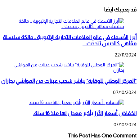
قد يعجبك ايضا
أبرز الأسماء في عالم العلامات التجارية الإثيوبية .. مالكة سلسلة
مقاهي كالديس تتحدث …
22/11/2024
“المركز الوطني للوقاية” يباشر سَحب عينات من المواشي بجازان
07/10/2024
تأثيرظاهرة داننج- كروجر بقلم : محمد بن عايض
انخفاض أسعار الأرز بأكبر معدل لها منذ 16 سنة.
03/10/2024
This Post Has One Comment