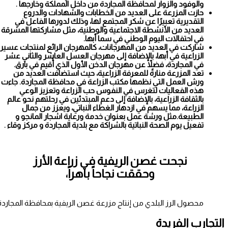
والوفود والزوار لمحافظة المجاردة من داخل المملكة وخارجها .
حازت المزرعة على العديد من الخطابات والشهادات والدروع
التقديرية تعبيرًا عن شكر المجتمع لها، وذلك لدورها الفاعل في
العديد من الأنشطة الاجتماعية والوطنية، مثل مشاركتها المشرقة
في احتفالات اليوم الوطني في سما أبها.
شاركت في العديد من المهرجانات، كالمهرجان الرائع لمنتجات عسير
الزراعية في أبها، بالإضافة إلى مهرجان العسل العاشر والثاني عشر
في المجاردة، فضلاً عن مهرجان الدخن الأول الذي أُقيم في بارق.
تعد المزرعة منارةً للمعرفة الزراعية، حيث استضافت العديد من
ورش العمل التي نظمها مكتب الزراعة في محافظة المجاردة. جاءت
هذه الفعاليات لتغرس في النفوس حب الزراعة وتعزيز الوعي
بالثقافة الزراعية، بالإضافة إلى دعم المبتدئين في رحلتهم نحو عالم
الزراعة، مما يسهم في ازدهار الغطاء النباتي، ويعزز من جمال
الطبيعة.
مثل ورشة عمل بعنوان خدمة ورعاية اشجار المانجو و
تفعيل يوم الصحة النباتية بالشراكة مع بلدية المجاردة و مركز وقاء .
نجحت غصن الريفية في زراعة الأرز
وحققت نجاحاً باهراً،
محصول الرز البلدي من إنتاج مزرعة غصن الريفية بمحافظة المجاردة
التجارب الفريدة