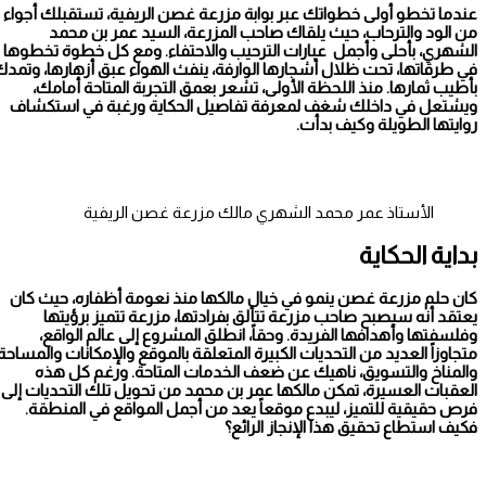
عندما تخطو أولى خطواتك عبر بوابة مزرعة غصن الريفية، تستقبلك أجواء
من الود والترحاب، حيث يلقاك صاحب المزرعة، السيد عمر بن محمد
الشهري، بأحلى وأجمل عبارات الترحيب والاحتفاء. ومع كل خطوة تخطوها
في طرقاتها، تحت ظلال أشجارها الوارفة، ينفث الهواء عبق أزهارها، وتمدك
بأطيب ثمارها. منذ اللحظة الأولى، تشعر بعمق التجربة المتاحة أمامك،
ويشتعل في داخلك شغف لمعرفة تفاصيل الحكاية ورغبة في استكشاف
روايتها الطويلة وكيف بدأت.
الأستاذ عمر محمد الشهري مالك مزرعة غصن الريفية
الضغوط النفسية
بداية الحكاية
كان حلم مزرعة غصن ينمو في خيال مالكها منذ نعومة أظفاره، حيث كان
يعتقد أنه سيصبح صاحب مزرعة تتألق بفرادتها، مزرعة تتميز برؤيتها
وفلسفتها وأهدافها الفريدة. وحقاً، انطلق المشروع إلى عالم الواقع،
متجاوزاً العديد من التحديات الكبيرة المتعلقة بالموقع والإمكانات والمساحة
والمناخ والتسويق، ناهيك عن ضعف الخدمات المتاحة. ورغم كل هذه
العقبات العسيرة، تمكن مالكها عمر بن محمد من تحويل تلك التحديات إلى
فرص حقيقية للتميز، ليبدع موقعاً يعد من أجمل المواقع في المنطقة.
فكيف استطاع تحقيق هذا الإنجاز الرائع؟