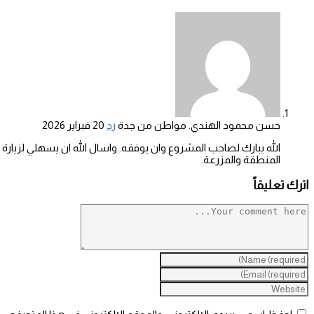
حسن محمود الهندي. مواطن من جدة
رد
20 فبراير 2026
الله يبارك لصاحب المشروع وان يوفقه. واسال الله ان يسهلي لزيارة
المنطقة والمزرعة.
اترك تعليقاً
Commen
Ente
you
Ente
nam
رسميا المنتخب الوطني السعودي يودع منافسات كأس العالم 2026
you
Ente
o
emai
you
usernam
addres
websit