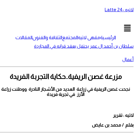
Ski
لاتيه -24 Latte
t
conten
Men
الرئيسية
مقهى لاتيه
المجتمع
الثقافة والفنون
المقالات
سلطان بن أحمد ال عمر يحتفل بعقد قرانه في المجاردة
أعمال
مزرعة غصن الريفية..حكاية التجربة الفريدة
نجحت غصن الريفية في زراعة العديد من الأشجار النادرة ووطنت زراعة
الأرز في تجربة فريدة
لاتيه : تقرير
بقلم / محمد بن عايض