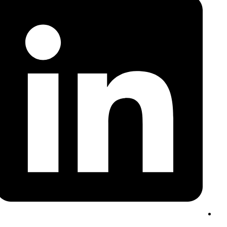
a
new
window
ما بعد الندبة .. بقلم/ سلافة سمباوه
Opens