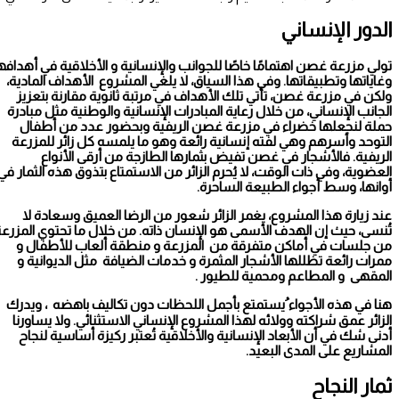
الدور الإنساني
تولي مزرعة غصن اهتمامًا خاصًا للجوانب والإنسانية و الأخلاقية في أهدافها
وغاياتها وتطبيقاتها. وفي هذا السياق، لا يلغي المشروع الأهداف المادية،
ولكن في مزرعة غصن، تأتي تلك الأهداف في مرتبة ثانوية مقارنة بتعزيز
الجانب الإنساني، من خلال رعاية المبادرات الإنسانية والوطنية مثل مبادرة
حملة لنجعلها خضراء في مزرعة غصن الريفية وبحضور عدد من أطفال
التوحد وأسرهم وهي لفته إنسانية رائعة وهو ما يلمسه كل زائر للمزرعة
الريفية. فالأشجار في غصن تفيض بثمارها الطازجة من أرقى الأنواع
العضوية، وفي ذات الوقت، لا يُحرم الزائر من الاستمتاع بتذوق هذه الثمار في
أوانها، وسط أجواء الطبيعة الساحرة.
عند زيارة هذا المشروع، يغمر الزائر شعور من الرضا العميق وسعادة لا
تُنسى، حيث إن الهدف الأسمى هو الإنسان ذاته. من خلال ما تحتوي المزرعة
من جلسات في أماكن متفرقة من المزرعة و منطقة ألعاب للأطفال و
ممرات رائعة تظللها الأشجار المثمرة و خدمات الضيافة مثل الديوانية و
المقهى و المطاعم ومحمية للطيور .
هنا في هذه الأجواء ُيستمتع بأجمل اللحظات دون تكاليف باهضه ، ويدرك
كذب… نسي أنه كذبة .. بقلم/ سلافة سمباوة
الزائر عمق شراكته وولائه لهذا المشروع الإنساني الاستثنائي. ولا يساورنا
أدنى شك في أن الأبعاد الإنسانية والأخلاقية تُعتبر ركيزة أساسية لنجاح
المشاريع على المدى البعيد.
ثمار النجاح