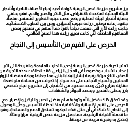
زراعة المانجو في السعودية
برز مشروع مزرعة غصن الريفية كواحة تُعيد إحياء الأصناف النادرة وأشجار
البيئة المحلية المهددة بالانقراض، مثل النكر والصبر والدي. فهو يحتفي
بحماية أشجار البيئة المحلية ويضع نصب عينيه التطوير المستمر، مفعلاً
جهود إعادة توطين زراعة حبوب السيلان. ومن بين التجارب الاستثنائية،
جاءت زراعة الأرز التي حققت نجاحاً باهراً، مما أسهم في تصحيح بعض
المفاهيم الخاطئة التي كانت تعيق زراعة هذا المنتج العالمي.
الحرص على القيم من التأسيس إلى النجاح
تعتبر تجربة مزرعة غصن الريفية إحدى التجارب الملهمة والفريدة التي تثير
إعجاب الشباب، وخصوصاً في المجال الزراعي. فقد انطلقت هذه التجربة من
الصفر، لتبلغ مرتبة رفيعة يُشار إليها بالبنان، مما جعلها وجهة مفضلة للزوار
المحليين والسياح الأجانب على حد سواء. إذ تحولت من مساحة متواضعة
مقارنة بمزارع كبرى وعدد محدود من الأشجار، إلى مشروع نجاح شخصي
بارز يحظى بالتقدير، ويحصد الجوائز والشهادات.
وقد تحقق ذلك بفضل الله وتوفيقه، ثم بفضل الصبر والتركيز والإصرار، مع
الحرص على القيم الإنسانية والأخلاقية منذ لحظة التأسيس وحتى الوصول
إلى النجاح. لا شك في أن مثل هذه الجهود تستحق الدعم والمساندة، وهو
ما قدمته القيادة الرشيدة، مما جعل مزرعة غصن الريفية مزارا ومثالاً
يُحتذى به وتجربة فريدة من نوعها.