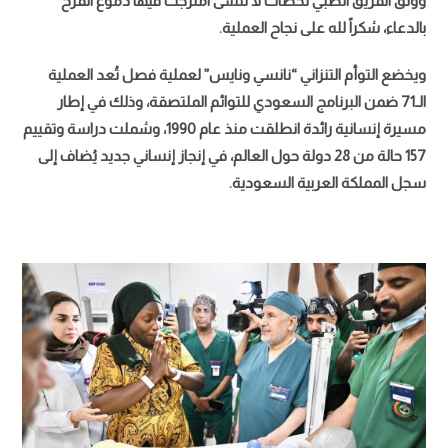
ووثّق الفريق الطبي لحظات لا تُنسى امتزجت فيها دموع الفرح
بالدعاء، شكراً لله على نجاح العملية.
ويخضع التوأم التنزاني “نانسي ونايس” لعملية فصل تُعد العملية
الـ71 ضمن البرنامج السعودي للتوائم الملتصقة، وذلك في إطار
مسيرة إنسانية رائدة انطلقت منذ عام 1990، وشملت دراسة وتقييم
157 حالة من 28 دولة حول العالم، في إنجاز إنساني جديد يُضاف إلى
سجل المملكة العربية السعودية.