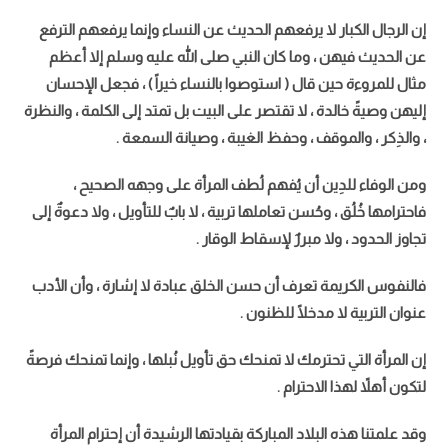
إن الرجال الكبار لا يرفعهم الحديث عن النساء وإنما يرفعهم الترفع
عن الحديث فيهن ، وما كان النبي صلى الله عليه وسلم إلا أعظم
مثال للمروءة حين قال ( استوصوا بالنساء خيراً ) ، فجعل الإحسان
إليهن وصيةً خالدة ، لا تقتصر على البيت بل تمتد إلى الكلمة ، والنظرة
، والذِكر ، والموقف ، وحفظ الغيبة ، وصيانة السمعة .
ومن الوفاء للدِين أن يُفهم لُطف المرأة على وجهه الصحيح ،
فاحترامها خُلُق ، وحُسن تعاملها تربية ، لا بابٌ للتأويل ، ولا دعوةٌ إلى
تجاوز الحدود ، ولا مبررٌ لإسقاط الوقار .
فالنفوس الكريمة تعرف أن حسن الخلق عبادة لا إشارة ، وأن الأدب
عنوان التربية لا مدخلًا للظنون .
إن المرأة التي تحترمك لا تمنحك حق تأويل نُبلها ، وإنما تمنحك فرصةً
لتكون أهلاً لهذا الاحترام .
وقد علمتنا هذه البلاد المباركة بقيادتها الرشيدة أن إحترام المرأة