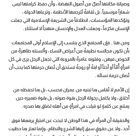
وصيانة مكانتها أصلٌ من أصول النهضة ، وأن حفظ كرامتها ليس
شعاراً موسمياً ، بل ثقافةً تُترجمها الأنظمة ، وترعاها الدولة ،
وتؤكدها المؤسسات ، انطلاقاً من الشريعة الإسلامية التي جعلت
الإنسان مكرَماً ، وجعلت العدل والإحسان منهجاً لا استثناء .
ومن هنا .. فإن المجتمع الذي ينتسب إلى الإسلام أولى المجتمعات
بأن تكون مجالسه نظيفةً من أعراض النساء ، وألسنته طاهرةً من
الخوض فيهن ، وقلوبه عامرةً بالمروءة التي تجعل الرجل يرى في كل
امرأةٍ أُمّاً أو أختاً أو ابنةً أو زوجةً تستحق أن تُصان حرمتها كما يحب أن
تُصان حرمة نسائه .
إن الأمم لا تُقاس بما تبنيه من عمران فحسب ، بل بما تحفظه من
أخلاق ، ولا يكتمل رجولة الرجل بقوة صوته ، بل بقوة ضميره حين
يمتنع عن كلمةٍ لو قيلت في امرأةٍ من أهله لضاق بها صدره .
والحقيقة أن المرأة في هذا الوطن لا تبحث عن امتيازٍ يرفعها فوق
أحد ، ولا عن حقوقٍ سبق إليها الشرع والنظام ، وإنما تعتز بما حظيت