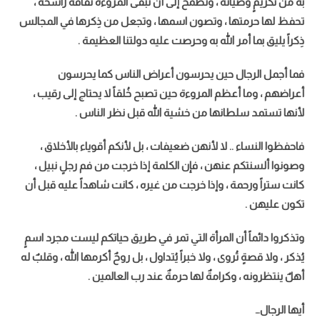
به من تكريمٍ وصيانة ، وتطمح إلى أن تبقى المروءة ثقافةً راسخه ،
تحفظ لها حرمتها ، وتصون اسمها ، وتجعل من ذِكرها في المجالس
ذِكراً يليق بما أمر الله به وحرصت عليه
دولتنا العظيمة .
فما أجمل الرجال حين يحرسون أعراض الناس كما يحرسون
أعراضهم ، وما أعظم المروءة حين تصبح خُلقاً لا يحتاج إلى رقيب ،
لأنها تستمد سلطانها من خشية الله قبل نظر الناس .
فاحفظوا النساء .. لا لأنهن ضعيفات ، بل لأنكم أقوياء بالأخلاق ،
وصونوا ألسنتكم عنهن ، فإن الكلمة إذا خرجت من فم رجلٍ نبيل ،
كانت ستراً ورحمة ، وإذا خرجت من غيره ، كانت شاهداً عليه قبل أن
تكون عليهن .
وتذكروا دائماً أن المرأة التي تمر في طريق حياتكم ليست مجرد اسمٍ
يُذكر ، ولا قصةٍ تُروى ، ولا خبراً يُتداول ، بل روحٌ أكرمها الله ، وقلبٌ له
أهلٌ ينتظرونه ، وكرامةٌ لها حرمةٌ عند رب العالمين .
أيها الرجال…