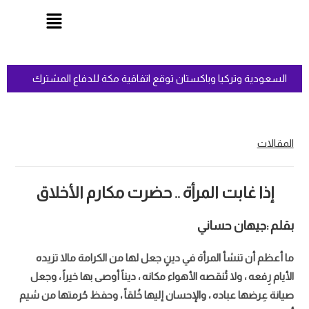
السعودية وتركيا وباكستان توقع اتفاقية مكة للدفاع المشترك
المقالات
إذا غابت المرأة .. حضرت مكارم الأخلاق
بقلم :جيهان حساني
ما أعظم أن تنشأ المرأة في دينٍ جعل لها من الكرامة مالا تزيده
الأيام رِفعه ، ولا تُنقصه الأهواء مكانه ، ديناً أوصى بها خيراً ، وجعل
صيانة عِرضها عباده ، والإحسان إليها خُلقاً ، وحفظ حُرمتها من شيم