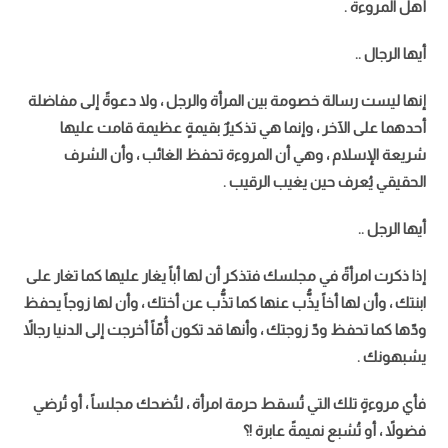
أهل المروءة .
أيها الرجال ..
إنها ليست رسالة خصومة بين المرأة والرجل ، ولا دعوةً إلى مفاضلة
أحدهما على الآخر ، وإنما هي تذكيرٌ بقيمةٍ عظيمة قامت عليها
شريعة الإسلام ، وهي أن المروءة تحفظ الغائب ، وأن الشرف
الحقيقي يُعرف حين يغيب الرقيب .
أيها الرجل ..
إذا ذكرت امرأةً في مجلسك فتذكر أن لها أباً يغار عليها كما تغار على
ابنتك ، وأن لها أخاً يذُّب عنها كما تذُّب عن أختك ، وأن لها زوجاً يحفظ
ودّها كما تحفظ ودّ زوجتك ، وأنها قد تكون أُمّاً أخرجت إلى الدنيا رجالاً
يشبهونك .
فأي مروءةٍ تلك التي تُسقط حرمة امرأة ، لتُضحك مجلساً ، أو تُرضي
فضولاً ، أو تُشبع نميمةً عابرة !؟