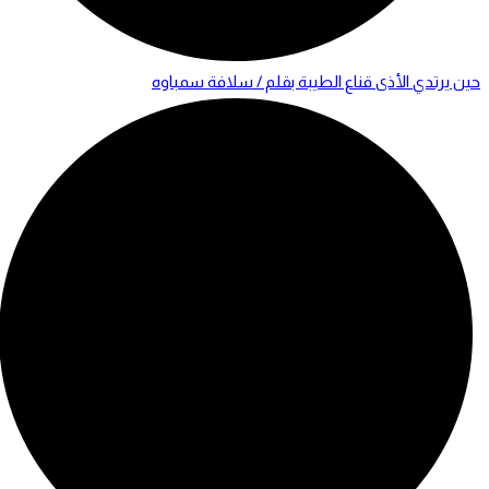
حين يرتدي الأذى قناع الطيبة بقلم / سلافة سمباوه