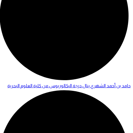
حامد بن أحمد الشهري ينال درجة البكالوريوس من كلية العلوم البحرية