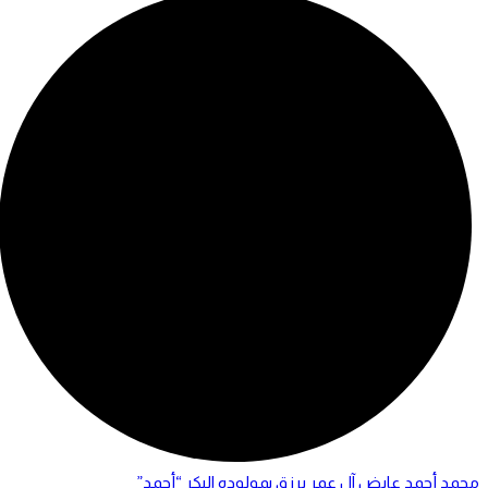
محمد أحمد عايض آل عمر يرزق بمولوده البكر “أحمد”