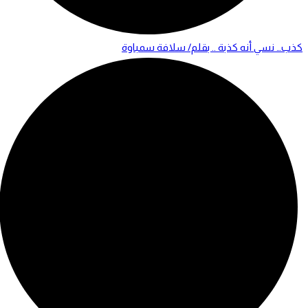
كذب… نسي أنه كذبة .. بقلم/ سلافة سمباوة