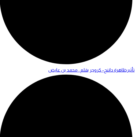
تأثيرظاهرة داننج- كروجر بقلم : محمد بن عايض