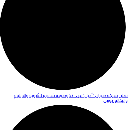
تعلن شركة طيران “أديل” عن : 53 وظيفة شاغرة للثانوية والدبلوم
والبكالوريوس