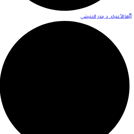
أيُّها الأغنياء… د. بندر الحنيشي