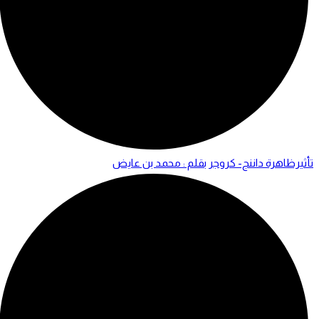
تأثيرظاهرة داننج- كروجر بقلم : محمد بن عايض