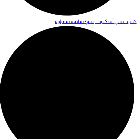
كذب… نسي أنه كذبة .. بقلم/ سلافة سمباوة