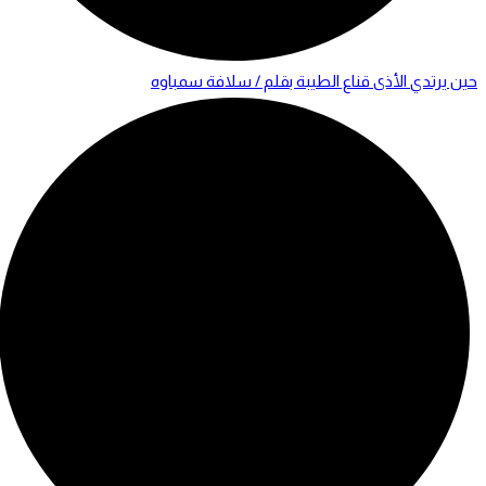
حين يرتدي الأذى قناع الطيبة بقلم / سلافة سمباوه