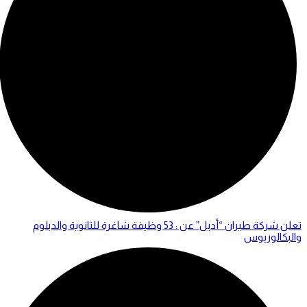
تعلن شركة طيران “أديل” عن : 53 وظيفة شاغرة للثانوية والدبلوم
والبكالوريوس