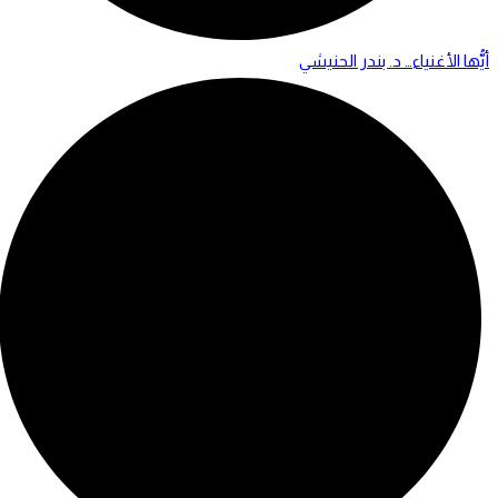
أيُّها الأغنياء… د. بندر الحنيشي