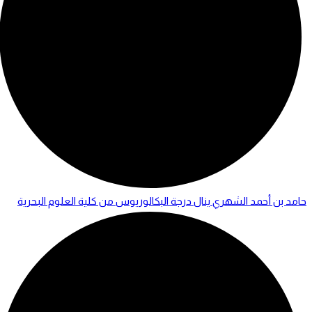
حامد بن أحمد الشهري ينال درجة البكالوريوس من كلية العلوم البحرية