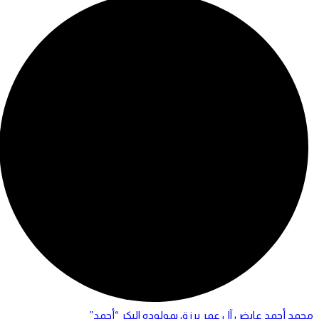
محمد أحمد عايض آل عمر يرزق بمولوده البكر “أحمد”