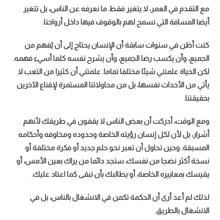
مع التقدم في العمر، لا يتغير فقط ما نعرفه عن الناس، بل تتغير
أيضا المسافة التي نسمح لهم بالوقوف فيها داخل أرواحنا.
كنت أظن في سنوات سابقة أن الإنسان يحتاج إلى أن يُفهم من
الجميع، وأن يكسب رضا الجميع، وأن يشرح نفسه كلما أسيء فهمه.
لكن الحياة علمتني شيئا مختلفا تماما. علمتني أن كثيرا من التعب لا
السعودية وتركيا وباكستان توقع اتفاقية مكة للدفاع المشترك
يأتي من الأحداث نفسها، بل من محاولاتنا المستمرة لإقناع الآخرين
بحقيقتنا.
ومع الوقت، أدركت أن بعض الناس لا يقفون في طريقك لأنهم
أشرار، بل لأن لكل إنسان رؤيته الخاصة وحدوده ومخاوفه وأحكامه
المسبقة. وحين تحاول أن تعبر نحو حلم جديد أو فكرة مختلفة أو
نسخة أكثر نضجا من نفسك، ستجد دائما من يراك بعين الأمس، أو
يقيسك بمعاييره الخاصة، أو يطالبك بأن تبقى كما اعتاد عليك.
لذلك لم أعد أرى أن الحكمة تكمن في الانشغال بالناس، بل في
الانشغال بالطريق.