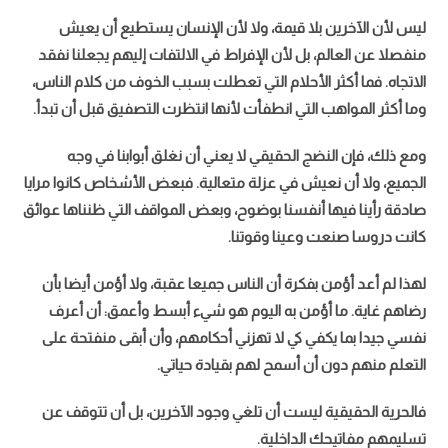
ليس لأن الآخرين بلا قيمة، ولا لأن الإنسان يستطيع أن يعيش
منفصلا عن العالم، بل لأن الإفراط في الالتفات إليهم يجعلنا نفقد
الاتجاه. فما أكثر الأحلام التي تعطلت بسبب الخوف من كلام الناس،
وما أكثر المواهب التي انطفأت لأنها انتظرت التصفيق قبل أن تبدأ.
ومع ذلك، فإن النضج الحقيقي لا يعني أن نغلق أبوابنا في وجه
الجميع، ولا أن نعيش في عزلة متعالية. فبعض الأشخاص كانوا مرايا
اللواء الركن عبدالله الشهري قائداً للتحالف البحري الدفاعي متعدد
صادقة رأينا فيها أنفسنا بوضوح، وبعض المواقف التي ظنناها عوائق
الجنسيات
كانت دروسا صنعت وعينا وقوتنا.
لهذا لم أعد أؤمن بفكرة أن الناس جميعا عقبة، ولا أؤمن أيضا بأن
رضاهم غاية. ما أؤمن به اليوم هو شيء أبسط وأعمق: أن أعرف
نفسي جيدا بما يكفي كي لا تهزني أحكامهم، وأن أبقى منفتحة على
التعلم منهم دون أن أسمح لهم بقيادة حياتي.
فالحرية الحقيقية ليست أن تلغي وجود الآخرين، بل أن تتوقف عن
تسليمهم مفاتيحك الداخلية.